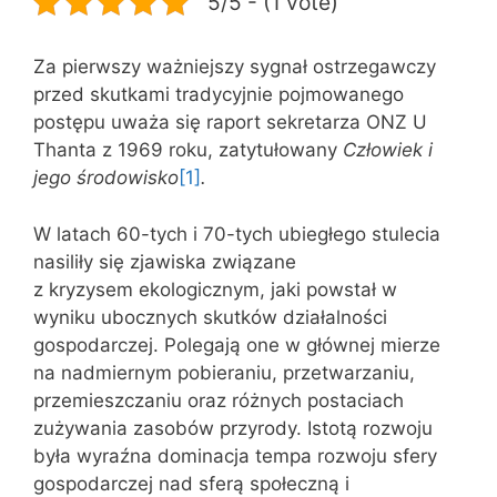
5/5 - (1 vote)
Za pierwszy ważniejszy sygnał ostrzegawczy
przed skutkami tra­dycyjnie pojmowanego
postępu uważa się raport sekretarza ONZ U
Thanta z 1969 roku, zatytułowany
Człowiek i
jego środowisko
[1]
.
W latach 60-tych i 70-tych ubiegłego stulecia
nasiliły się zjawiska związane
z kryzysem ekologicznym, jaki powstał w
wyniku ubocznych skutków działalności
gospodarczej. Polegają one w głównej mierze
na nadmiernym pobieraniu, przetwarzaniu,
przemieszczaniu oraz różnych postaciach
zużywania zasobów przyrody. Istotą rozwoju
była wyraźna dominacja tempa rozwoju sfery
gospodarczej nad sferą społeczną i