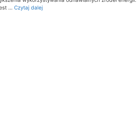
iększenia wykorzystywania odnawialnych źródeł energii
jest …
Czytaj dalej