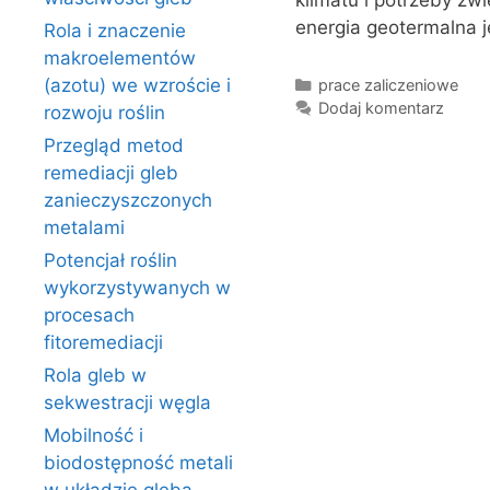
klimatu i potrzeby zw
energia geotermalna 
Rola i znaczenie
makroelementów
Kategorie
(azotu) we wzroście i
prace zaliczeniowe
Dodaj komentarz
rozwoju roślin
Przegląd metod
remediacji gleb
zanieczyszczonych
metalami
Potencjał roślin
wykorzystywanych w
procesach
fitoremediacji
Rola gleb w
sekwestracji węgla
Mobilność i
biodostępność metali