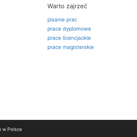
Warto zajrzeć
pisanie prac
prace dyplomowe
prace licencjackie
prace magisterskie
y
w Polsce