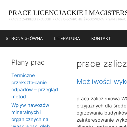
Przejdź
do
PRACE LICENCJACKIE I MAGISTER
treści
PRACE Z ZAKRESU EKOLOGII, PRACE O OCHRONIE ŚRODOWISKA, PISANIE PRA
STRONA GŁÓWNA
LITERATURA
KONTAKT
Plany prac
prace zalic
Termiczne
Możliwości wyko
przekształcanie
odpadów – przegląd
metod
praca zaliczeniowa WS
Wpływ nawozów
przyjaznych dla środo
mineralnych i
ogrzewania budynków, 
organicznych na
zainteresowanie wykor
właściwości gleb