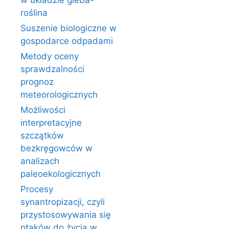
w układzie gleba-
roślina
Suszenie biologiczne w
gospodarce odpadami
Metody oceny
sprawdzalności
prognoz
meteorologicznych
Możliwości
interpretacyjne
szczątków
bezkręgowców w
analizach
paleoekologicznych
Procesy
synantropizacji, czyli
przystosowywania się
ptaków do życia w