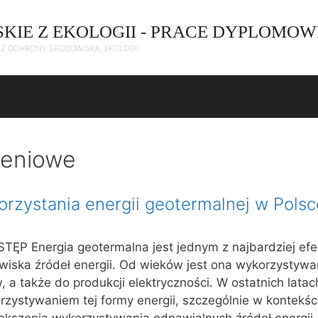
SKIE Z EKOLOGII - PRACE DYPLOMOW
C Z OCHRONY ŚRODOWISKA, EKOLOGII
zeniowe
rzystania energii geotermalnej w Polsc
TĘP Energia geotermalna jest jednym z najbardziej efe
wiska źródeł energii. Od wieków jest ona wykorzystyw
a także do produkcji elektryczności. W ostatnich latac
zystywaniem tej formy energii, szczególnie w kontekśc