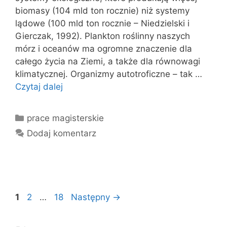
biomasy (104 mld ton rocznie) niż systemy
lądowe (100 mld ton rocznie – Niedzielski i
Gierczak, 1992). Plankton roślinny naszych
mórz i oceanów ma ogromne znaczenie dla
całego życia na Ziemi, a także dla równowagi
klimatycznej. Organizmy autotroficzne – tak …
Czytaj dalej
Kategorie
prace magisterskie
Dodaj komentarz
Strona
Strona
Strona
1
2
…
18
Następny
→