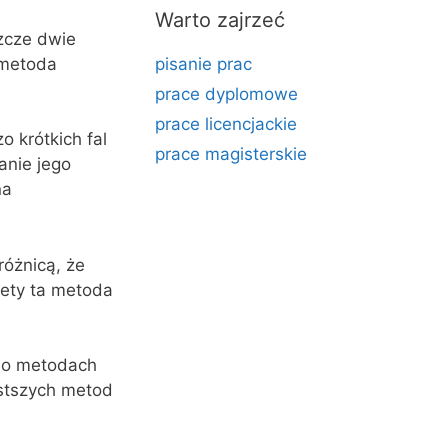
Warto zajrzeć
zcze dwie
 metoda
pisanie prac
prace dyplomowe
prace licencjackie
 krótkich fal
prace magisterskie
anie jego
na
óżnicą, że
tety ta metoda
ć o metodach
ostszych metod