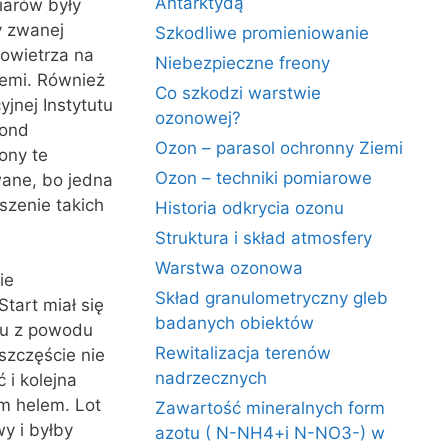
Antarktydą
iarów były
y zwanej
Szkodliwe promieniowanie
powietrza na
Niebezpieczne freony
iemi. Również
Co szkodzi warstwie
jnej Instytutu
ozonowej?
sond
Ozon – parasol ochronny Ziemi
ony te
Ozon – techniki pomiarowe
wane, bo jedna
szenie takich
Historia odkrycia ozonu
Struktura i skład atmosfery
Warstwa ozonowa
ie
Skład granulometryczny gleb
tart miał się
badanych obiektów
tku z powodu
Rewitalizacja terenów
szczęście nie
nadrzecznych
 i kolejna
ym helem. Lot
Zawartość mineralnych form
y i byłby
azotu ( N-NH4+i N-NO3-) w