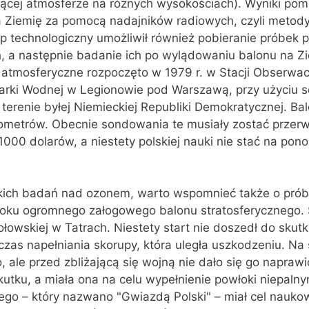
jącej atmosferze na różnych wysokościach). Wyniki pom
a Ziemię za pomocą nadajników radiowych, czyli metod
ęp technologiczny umożliwił również pobieranie próbek 
, a następnie badanie ich po wylądowaniu balonu na Z
tmosferyczne rozpoczęto w 1979 r. w Stacji Obserwacy
darki Wodnej w Legionowie pod Warszawą, przy użyciu 
renie byłej Niemieckiej Republiki Demokratycznej. Bal
lometrów. Obecnie sondowania te musiały zostać przer
1000 dolarów, a niestety polskiej nauki nie stać na pono
lskich badań nad ozonem, warto wspomnieć także o prób
oku ogromnego załogowego balonu stratosferycznego. S
łowskiej w Tatrach. Niestety start nie doszedł do sku
as napełniania skorupy, która uległa uszkodzeniu. Na 
 ale przed zbliżającą się wojną nie dało się go naprawić
kutku, a miała ona na celu wypełnienie powłoki niepaln
ego – który nazwano "Gwiazdą Polski" – miał cel naukow