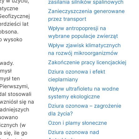
zy w użyciu,
zasilania silników spalinowych
atyczne
Zanieczyszczenia generowane
eofizycznej
przez transport
rdzieści lat
Wpływ antropopresji na
obsona.
wybrane populacje zwierząt
zo wysoko
Wpływ zjawisk klimatycznych
na rozwój mikroorganizmów
Zakończenie pracy licencjackiej
 wady.
omysł
Dziura ozonowa i efekt
mysł ten
cieplarniany
 Pierwszymi,
Wpływ ultrafioletu na wodne
dal stosowali
systemy ekologiczne
wzniósł się na
Dziura ozonowa – zagrożenie
adniejszych
dla życia?
ruowano
Ozon i plamy słoneczne
icznych (w
Dziura ozonowa nad
się, ile go