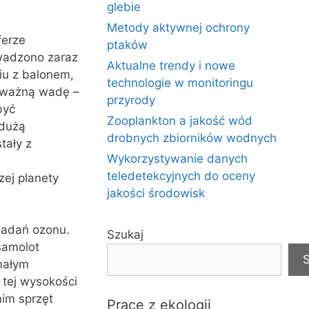
glebie
Metody aktywnej ochrony
ferze
ptaków
owadzono zaraz
Aktualne trendy i nowe
iu z balonem,
technologie w monitoringu
o ważną wadę –
przyrody
być
Zooplankton a jakość wód
 dużą
drobnych zbiorników wodnych
tały z
Wykorzystywanie danych
teledetekcyjnych do oceny
zej planety
jakości środowisk
badań ozonu.
Szukaj
samolot
S
małym
 tej wysokości
nim sprzęt
Prace z ekologii