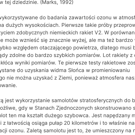
w tej dziedzinie. (Marks, 1992)
 wykorzystywane do badania zawartości ozonu w atmos
 na dużych wysokościach. Pierwsze takie próby przepr
życiem zdobycznych niemieckich rakiet V2. W porównan
 że może wznieść się znacznie wyżej, ale ma też bardz
zybko względem otaczającego powietrza, dlatego musi 
dy zdolne do bardzo szybkich pomiarów. Lot rakiety z
kłóca wyniki pomiarów. Te pierwsze testy rakietowe zos
stane do uzyskania widma Słońca w promieniowaniu
ego nie można uzyskać z Ziemi, ponieważ atmosfera nas
owanie.
 jest wykorzystanie samolotów stratosferycznych do 
 możliwe, gdy w Stanach Zjednoczonych skonstruowano 
lot ten ma kształt dużego szybowca. Jest napędzany 
i z łatwością osiąga pułap 20 kilometrów i to właśnie na
cji ozonu. Zaletą samolotu jest to, że umieszczony na 