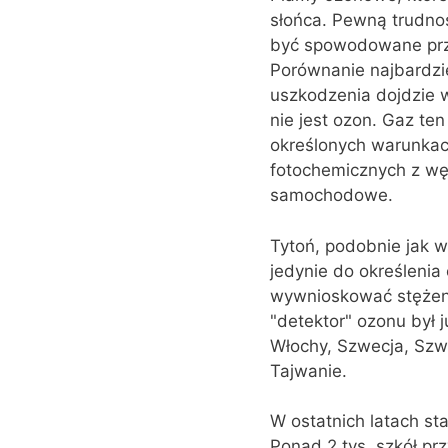
słońca. Pewną trudnoś
być spowodowane prze
Porównanie najbardzie
uszkodzenia dojdzie 
nie jest ozon. Gaz te
określonych warunkach
fotochemicznych z wę
samochodowe.
Tytoń, podobnie jak w
jedynie do określenia
wywnioskować stężenie
"detektor" ozonu był 
Włochy, Szwecja, Szwaj
Tajwanie.
W ostatnich latach st
Ponad 2 tys. szkół prz