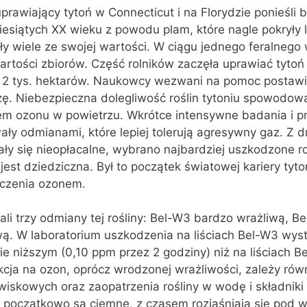
prawiający tytoń w Connecticut i na Florydzie ponieśli 
iesiątych XX wieku z powodu plam, które nagle pokryły li
ciły wiele ze swojej wartości. W ciągu jednego feralneg
artości zbiorów. Część rolników zaczęła uprawiać tyto
 2 tys. hektarów. Naukowcy wezwani na pomoc postawil
ę. Niebezpieczna dolegliwość roślin tytoniu spowodowa
m ozonu w powietrzu. Wkrótce intensywne badania i p
 odmianami, które lepiej tolerują agresywny gaz. Z dr
tały się nieopłacalne, wybrano najbardziej uszkodzone ro
 jest dziedziczna. Był to początek światowej kariery tyto
czenia ozonem.
 trzy odmiany tej rośliny: Bel-W3 bardzo wrażliwą, Bel
wą. W laboratorium uszkodzenia na liściach Bel-W3 wyst
e niższym (0,10 ppm przez 2 godziny) niż na liściach B
kcja na ozon, oprócz wrodzonej wrażliwości, zależy rów
wiskowych oraz zaopatrzenia rośliny w wodę i składnik
 początkowo są ciemne, z czasem rozjaśniają się pod