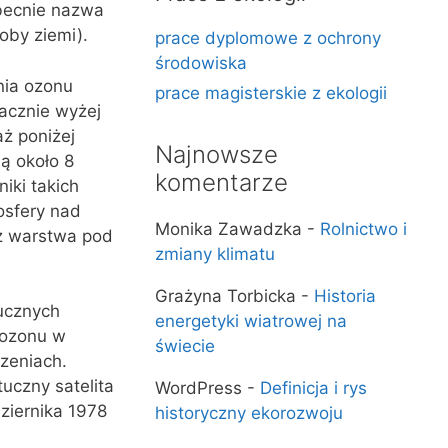
becnie nazwa
oby ziemi).
prace dyplomowe z ochrony
środowiska
nia ozonu
prace magisterskie z ekologii
nacznie wyżej
ż poniżej
Najnowsze
ią około 8
komentarze
iki takich
osfery nad
Monika Zawadzka
-
Rolnictwo i
iż warstwa pod
zmiany klimatu
Grażyna Torbicka
-
Historia
ucznych
energetyki wiatrowej na
 ozonu w
świecie
zeniach.
uczny satelita
WordPress
-
Definicja i rys
ziernika 1978
historyczny ekorozwoju