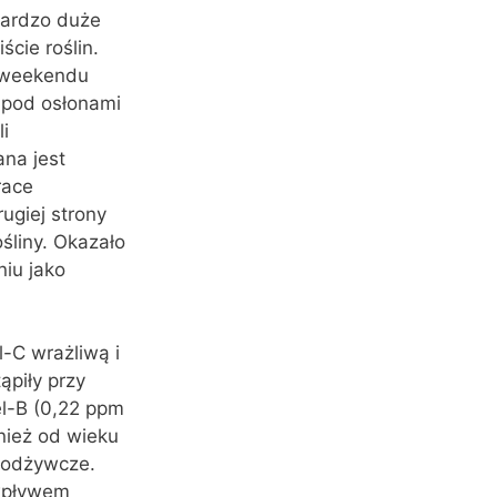
bardzo duże
ście roślin.
o weekendu
ń pod osłonami
i
na jest
race
ugiej strony
śliny. Okazało
niu jako
-C wrażliwą i
ąpiły przy
el-B (0,22 ppm
nież od wieku
i odżywcze.
 wpływem