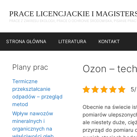
Przejdź
do
PRACE LICENCJACKIE I MAGISTER
treści
PRACE Z ZAKRESU EKOLOGII, PRACE O OCHRONIE ŚRODOWISKA, PISANIE PRA
STRONA GŁÓWNA
LITERATURA
KONTAKT
Plany prac
Ozon – tech
Termiczne
5/
przekształcanie
odpadów – przegląd
metod
Obecnie na świecie is
Wpływ nawozów
pomiarów ulepszonych
mineralnych i
ale niestety duże, ci
organicznych na
przyrząd do pomiaru 
właściwości gleb