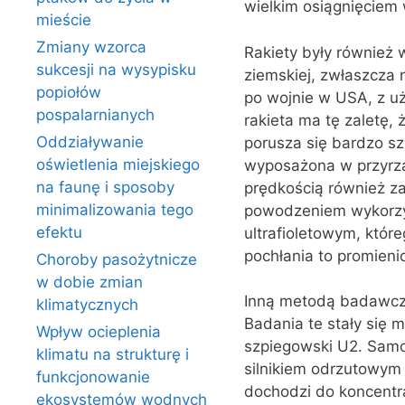
wielkim osiągnięciem 
mieście
Zmiany wzorca
Rakiety były również
sukcesji na wysypisku
ziemskiej, zwłaszcza
popiołów
po wojnie w USA, z u
pospalarnianych
rakieta ma tę zaletę,
Oddziaływanie
porusza się bardzo s
oświetlenia miejskiego
wyposażona w przyrzą
na faunę i sposoby
prędkością również za
minimalizowania tego
powodzeniem wykorzy
efektu
ultrafioletowym, któr
pochłania to promieni
Choroby pasożytnicze
w dobie zmian
Inną metodą badawczą
klimatycznych
Badania te stały się
Wpływ ocieplenia
szpiegowski U2. Samo
klimatu na strukturę i
silnikiem odrzutowym 
funkcjonowanie
dochodzi do koncentra
ekosystemów wodnych