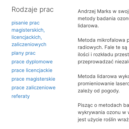
Rodzaje prac
Andrzej Marks w swoje
metody badania ozonu
pisanie prac
lidarowa.
magisterskich,
licencjackich,
Metoda mikrofalowa p
zaliczeniowych
radiowych. Fale te są
plany prac
ilości i rozkładu prze
prace dyplomowe
przeprowadzać niezale
prace licencjackie
Metoda lidarowa wykor
prace magisterskie
promieniowanie laser
prace zaliczeniowe
zależy od pogody.
referaty
Pisząc o metodach ba
wykrywania ozonu w wa
jest użycie roślin wraż