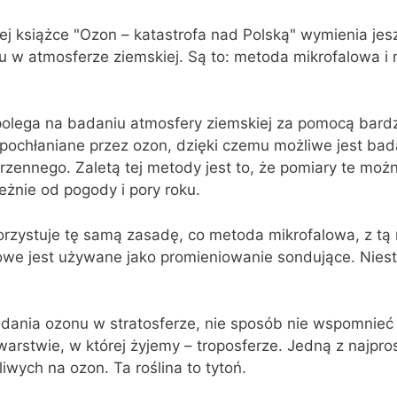
j książce "Ozon – katastrofa nad Polską" wymienia jes
 w atmosferze ziemskiej. Są to: metoda mikrofalowa i
olega na badaniu atmosfery ziemskiej za pomocą bardzo
 pochłaniane przez ozon, dzięki czemu możliwe jest bad
strzennego. Zaletą tej metody jest to, że pomiary te moż
żnie od pogody i pory roku.
zystuje tę samą zasadę, co metoda mikrofalowa, z tą r
owe jest używane jako promieniowanie sondujące. Nies
dania ozonu w stratosferze, nie sposób nie wspomnie
rstwie, w której żyjemy – troposferze. Jedną z najpr
liwych na ozon. Ta roślina to tytoń.