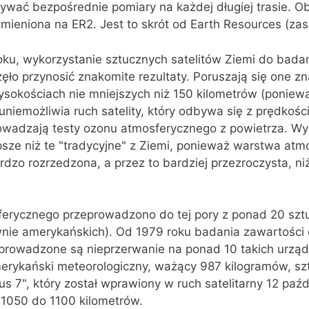
ać bezpośrednie pomiary na każdej długiej trasie. O
mieniona na ER2. Jest to skrót od Earth Resources (zas
ku, wykorzystanie sztucznych satelitów Ziemi do bada
ło przynosić znakomite rezultaty. Poruszają się one z
sokościach nie mniejszych niż 150 kilometrów (poniewa
uniemożliwia ruch satelity, który odbywa się z prędkośc
rowadzają testy ozonu atmosferycznego z powietrza. Wyn
sze niż te "tradycyjne" z Ziemi, ponieważ warstwa atm
ardzo rozrzedzona, a przez to bardziej przezroczysta, n
erycznego przeprowadzono do tej pory z ponad 20 szt
wnie amerykańskich). Od 1979 roku badania zawartości
 prowadzone są nieprzerwanie na ponad 10 takich urząd
erykański meteorologiczny, ważący 987 kilogramów, szt
s 7", który został wprawiony w ruch satelitarny 12 paźd
 1050 do 1100 kilometrów.