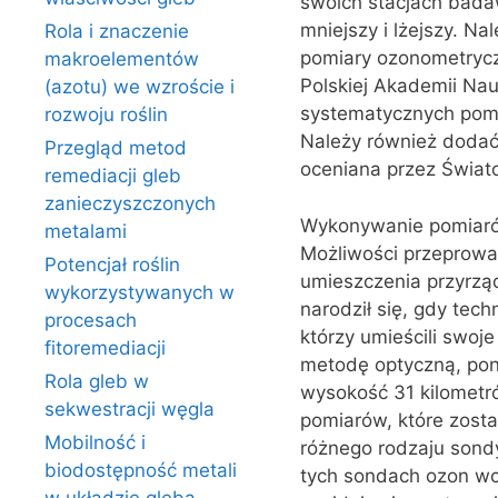
swoich stacjach badaw
mniejszy i lżejszy. N
Rola i znaczenie
pomiary ozonometrycz
makroelementów
Polskiej Akademii Nauk
(azotu) we wzroście i
systematycznych pomi
rozwoju roślin
Należy również dodać
Przegląd metod
oceniana przez Świat
remediacji gleb
zanieczyszczonych
Wykonywanie pomiarów
metalami
Możliwości przeprowa
Potencjał roślin
umieszczenia przyrzą
wykorzystywanych w
narodził się, gdy tec
procesach
którzy umieścili swoj
fitoremediacji
metodę optyczną, poni
Rola gleb w
wysokość 31 kilometr
sekwestracji węgla
pomiarów, które zost
Mobilność i
różnego rodzaju son
biodostępność metali
tych sondach ozon wch