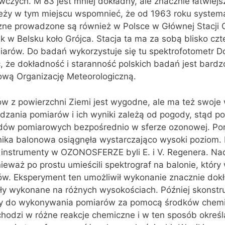
czych. M 83 jest mniej dokładny, ale znacznie łatwiejs
ależy w tym miejscu wspomnieć, że od 1963 roku system
ne prowadzone są również w Polsce w Głównej Stacji G
 w Belsku koło Grójca. Stacja ta ma za sobą blisko czte
arów. Do badań wykorzystuje się tu spektrofotometr D
, że dokładność i staranność polskich badań jest bard
ową Organizację Meteorologiczną.
 z powierzchni Ziemi jest wygodne, ale ma też swoje
dzania pomiarów i ich wyniki zależą od pogody, stąd p
dów pomiarowych bezpośrednio w sferze ozonowej. Po
hnika balonowa osiągnęła wystarczająco wysoki poziom.
e instrumenty w OZONOSFERZE byli E. i V. Regenera. Na
eważ po prostu umieścili spektrograf na balonie, który 
ów. Eksperyment ten umożliwił wykonanie znacznie dokł
ały wykonane na różnych wysokościach. Później skonst
dy do wykonywania pomiarów za pomocą środków chem
odzi w różne reakcje chemiczne i w ten sposób określa 