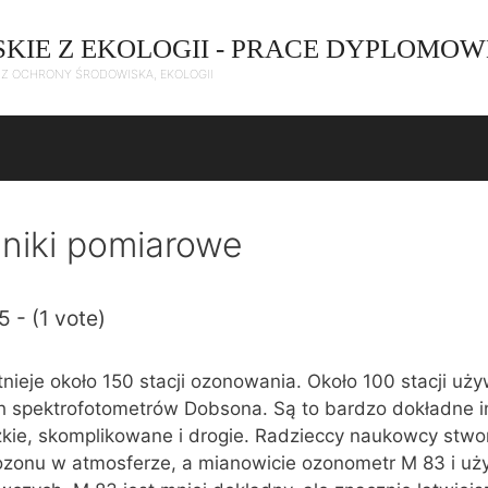
SKIE Z EKOLOGII - PRACE DYPLOMOW
C Z OCHRONY ŚRODOWISKA, EKOLOGII
niki pomiarowe
5 - (1 vote)
tnieje około 150 stacji ozonowania. Około 100 stacji uż
 spektrofotometrów Dobsona. Są to bardzo dokładne i
ężkie, skomplikowane i drogie. Radzieccy naukowcy stwo
ozonu w atmosferze, a mianowicie ozonometr M 83 i uż