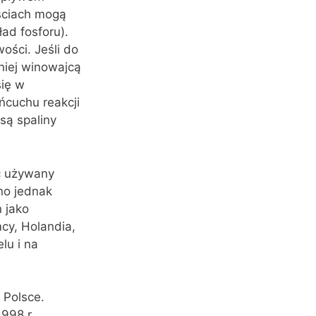
iściach mogą
ad fosforu).
ości. Jeśli do
niej winowajcą
się w
ńcuchu reakcji
są spaliny
yć używany
no jednak
 jako
cy, Holandia,
lu i na
 Polsce.
998 r.,