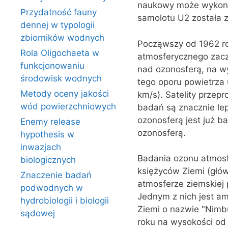
naukowy może wykonyw
Przydatność fauny
samolotu U2 została z
dennej w typologii
zbiorników wodnych
Począwszy od 1962 ro
Rola Oligochaeta w
atmosferycznego zaczę
funkcjonowaniu
nad ozonosferą, na wy
środowisk wodnych
tego oporu powietrza 
Metody oceny jakości
km/s). Satelity przep
wód powierzchniowych
badań są znacznie lep
ozonosferą jest już b
Enemy release
ozonosferą.
hypothesis w
inwazjach
Badania ozonu atmosf
biologicznych
księżyców Ziemi (głó
Znaczenie badań
atmosferze ziemskiej
podwodnych w
Jednym z nich jest am
hydrobiologii i biologii
Ziemi o nazwie "Nimbu
sądowej
roku na wysokości od