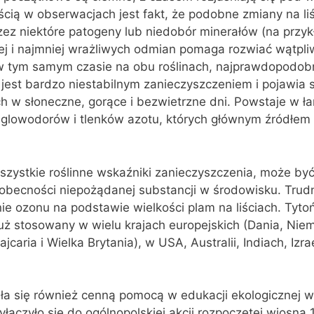
cią w obserwacjach jest fakt, że podobne zmiany na l
z niektóre patogeny lub niedobór minerałów (na przykł
j i najmniej wrażliwych odmian pomaga rozwiać wątpliw
w tym samym czasie na obu roślinach, najprawdopodob
n jest bardzo niestabilnym zanieczyszczeniem i pojawia 
 w słoneczne, gorące i bezwietrzne dni. Powstaje w ła
glowodorów i tlenków azotu, których głównym źródłem 
szystkie roślinne wskaźniki zanieczyszczenia, może b
 obecności niepożądanej substancji w środowisku. Trud
 ozonu na podstawie wielkości plam na liściach. Tytoń
już stosowany w wielu krajach europejskich (Dania, Niem
caria i Wielka Brytania), w USA, Australii, Indiach, Izrae
ała się również cenną pomocą w edukacji ekologicznej w
yłączyło się do ogólnopolskiej akcji rozpoczętej wiosną 1