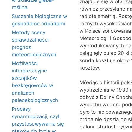
w układzie gleba-
znajduje się w otacza
roślina
również przesyłane n
radiotelemetrią. Post
Suszenie biologiczne w
różnych wysokościach
gospodarce odpadami
w Polsce sondowania a
Metody oceny
Meteorologii i Gospo
sprawdzalności
wyprodukowanych na te
prognoz
osiągnęły pułap 20 ki
meteorologicznych
sonda kosztuje około 
Możliwości
kosztów.
interpretacyjne
szczątków
Mówiąc o historii po
bezkręgowców w
wystrzelenia w 1939 r
analizach
odbyć z Doliny Chocho
paleoekologicznych
wybuchu wodoru podcz
Procesy
było to nic poważnego,
synantropizacji, czyli
próba nie doszła do s
przystosowywania się
balonu stratosferyczn
ptaków do życia w