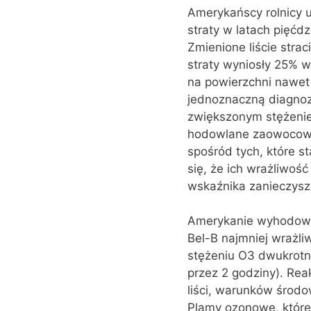
Amerykańscy rolnicy u
straty w latach pięćdz
Zmienione liście stra
straty wyniosły 25% w
na powierzchni nawet
jednoznaczną diagnoz
zwiększonym stężenie
hodowlane zaowocowały
spośród tych, które s
się, że ich wrażliwość
wskaźnika zanieczysz
Amerykanie wyhodowali
Bel-B najmniej wrażli
stężeniu O3 dwukrotni
przez 2 godziny). Rea
liści, warunków środo
Plamy ozonowe, które