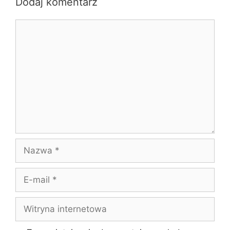
Dodaj komentarz
Komentarz
Nazwa
E-
mail
Witryna
internetowa