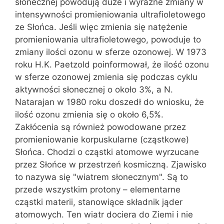
słonecznej powodują duże i wyraźne zmiany w
intensywności promieniowania ultrafioletowego
ze Słońca. Jeśli więc zmienia się natężenie
promieniowania ultrafioletowego, powoduje to
zmiany ilości ozonu w sferze ozonowej. W 1973
roku H.K. Paetzold poinformował, że ilość ozonu
w sferze ozonowej zmienia się podczas cyklu
aktywności słonecznej o około 3%, a N.
Natarajan w 1980 roku doszedł do wniosku, że
ilość ozonu zmienia się o około 6,5%.
Zakłócenia są również powodowane przez
promieniowanie korpuskularne (cząstkowe)
Słońca. Chodzi o cząstki atomowe wyrzucane
przez Słońce w przestrzeń kosmiczną. Zjawisko
to nazywa się "wiatrem słonecznym". Są to
przede wszystkim protony – elementarne
cząstki materii, stanowiące składnik jąder
atomowych. Ten wiatr dociera do Ziemi i nie