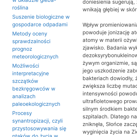
w układzie gleba-
doniesienia sugerują
roślina
wnikają głębiej w skó
Suszenie biologiczne w
gospodarce odpadami
Wpływ promieniowania
powoduje jonizację at
Metody oceny
atomy w materii ożywi
sprawdzalności
zjawisko. Badania wyk
prognoz
dezoksyrybonukleinow
meteorologicznych
żywym organizmie, są
Możliwości
jego uszkodzenie zab
interpretacyjne
bakteriach dowiodły, 
szczątków
zwiększa liczbę mutac
bezkręgowców w
intensywności powoduj
analizach
ultrafioletowego prowa
paleoekologicznych
silnym środkiem bakter
Procesy
szpitalach. Dlatego n
synantropizacji, czyli
zniknęła, Słońce zacz
przystosowywania się
wyginięcia życia na Zi
ptaków do życia w