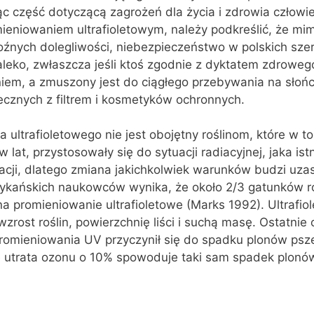
ząc część dotyczącą zagrożeń dla życia i zdrowia człowi
niowaniem ultrafioletowym, należy podkreślić, że mim
oźnych dolegliwości, niebezpieczeństwo w polskich sze
aleko, zwłaszcza jeśli ktoś zgodnie z dyktatem zdroweg
iem, a zmuszony jest do ciągłego przebywania na słoń
ecznych z filtrem i kosmetyków ochronnych.
ultrafioletowego nie jest obojętny roślinom, które w to
w lat, przystosowały się do sytuacji radiacyjnej, jaka ist
acji, dlatego zmiana jakichkolwiek warunków budzi uza
kańskich naukowców wynika, że około 2/3 gatunków roś
a promieniowanie ultrafioletowe (Marks 1992). Ultrafio
rost roślin, powierzchnię liści i suchą masę. Ostatnie
romieniowania UV przyczynił się do spadku plonów pszen
e utrata ozonu o 10% spowoduje taki sam spadek plonó