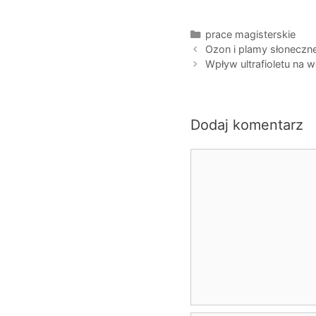
Kategorie
prace magisterskie
Ozon i plamy słoneczn
Wpływ ultrafioletu na
Dodaj komentarz
Komentarz