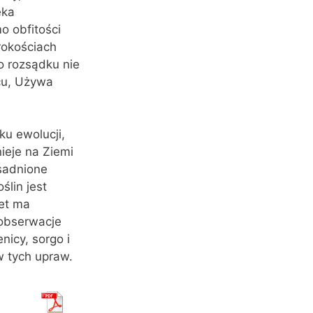
eka
o obfitości
rokościach
o rozsądku nie
cu, Używa
ku ewolucji,
nieje na Ziemi
sadnione
lin jest
let ma
 obserwacje
icy, sorgo i
w tych upraw.