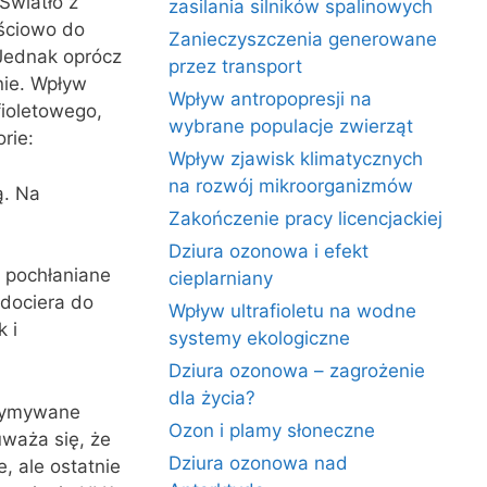
 Światło z
zasilania silników spalinowych
ęściowo do
Zanieczyszczenia generowane
 Jednak oprócz
przez transport
nie. Wpływ
Wpływ antropopresji na
fioletowego,
wybrane populacje zwierząt
rie:
Wpływ zjawisk klimatycznych
na rozwój mikroorganizmów
ą. Na
Zakończenie pracy licencjackiej
Dziura ozonowa i efekt
e pochłaniane
cieplarniany
 dociera do
Wpływ ultrafioletu na wodne
 i
systemy ekologiczne
Dziura ozonowa – zagrożenie
dla życia?
rzymywane
Ozon i plamy słoneczne
uważa się, że
Dziura ozonowa nad
 ale ostatnie