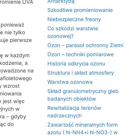
Antarktydą
Promienie UVA
Szkodliwe promieniowanie
Niebezpieczne freony
, ponieważ
Co szkodzi warstwie
 nie tylko
ozonowej?
suje pierwsze
Ozon – parasol ochronny Ziemi
Ozon – techniki pomiarowe
lę w każdym
kodzenia, a
Historia odkrycia ozonu
prowadzone na
Struktura i skład atmosfery
rafioletowego
Warstwa ozonowa
y wzrost
Skład granulometryczny gleb
eniowania
badanych obiektów
 jest więc
Rewitalizacja terenów
cyjnych w
nadrzecznych
era – gdyby
jąc do
Zawartość mineralnych form
azotu ( N-NH4+i N-NO3-) w