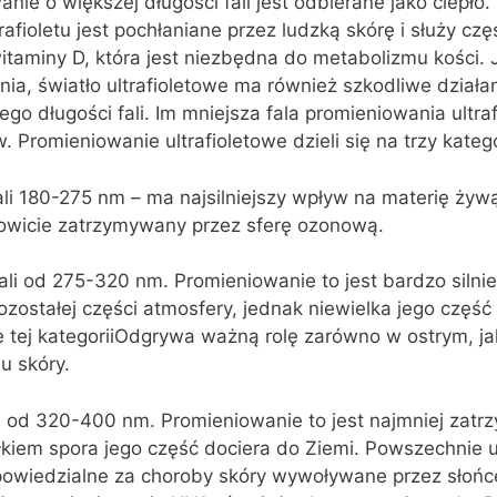
nie o większej długości fali jest odbierane jako ciepło.
rafioletu jest pochłaniane przez ludzką skórę i służy cz
taminy D, która jest niezbędna do metabolizmu kości.
ia, światło ultrafioletowe ma również szkodliwe działa
 jego długości fali. Im mniejsza fala promieniowania ultra
 Promieniowanie ultrafioletowe dzieli się na trzy katego
ali 180-275 nm – ma najsilniejszy wpływ na materię żyw
kowicie zatrzymywany przez sferę ozonową.
fali od 275-320 nm. Promieniowanie to jest bardzo silni
ozostałej części atmosfery, jednak niewielka jego część
 tej kategoriiOdgrywa ważną rolę zarówno w ostrym, jak
u skóry.
li od 320-400 nm. Promieniowanie to jest najmniej zat
łkiem spora jego część dociera do Ziemi. Powszechnie 
owiedzialne za choroby skóry wywoływane przez słońce,