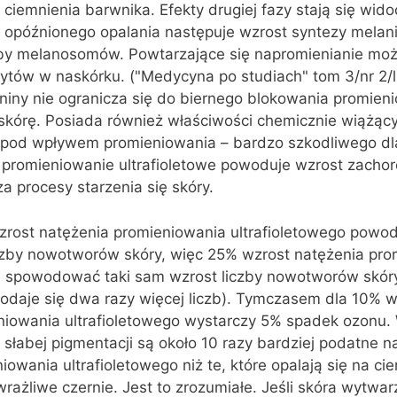
iemnienia barwnika. Efekty drugiej fazy stają się wido
e opóźnionego opalania następuje wzrost syntezy melan
czby melanosomów. Powtarzające się napromienianie m
ytów w naskórku. ("Medycyna po studiach" tom 3/nr 2/l
niny nie ogranicza się do biernego blokowania promien
 skórę. Posiada również właściwości chemicznie wiążą
h pod wpływem promieniowania – bardzo szkodliwego dl
promieniowanie ultrafioletowe powoduje wzrost zachor
za procesy starzenia się skóry.
zrost natężenia promieniowania ultrafioletowego powod
czby nowotworów skóry, więc 25% wzrost natężenia pro
e spowodować taki sam wzrost liczby nowotworów skór
podaje się dwa razy więcej liczb). Tymczasem dla 10% 
niowania ultrafioletowego wystarczy 5% spadek ozonu.
słabej pigmentacji są około 10 razy bardziej podatne n
wania ultrafioletowego niż te, które opalają się na ci
wrażliwe czernie. Jest to zrozumiałe. Jeśli skóra wytwar