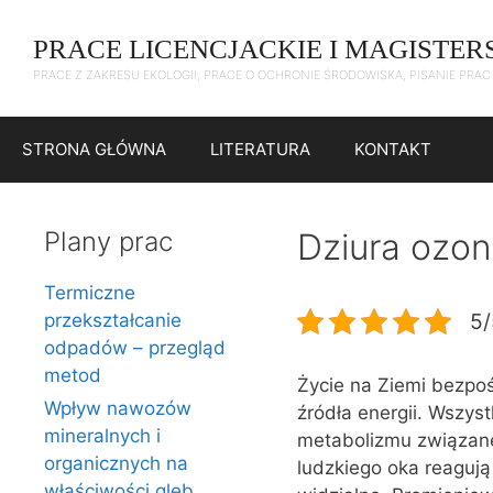
Przejdź
do
PRACE LICENCJACKIE I MAGISTER
treści
PRACE Z ZAKRESU EKOLOGII, PRACE O OCHRONIE ŚRODOWISKA, PISANIE PRA
STRONA GŁÓWNA
LITERATURA
KONTAKT
Plany prac
Dziura ozon
Termiczne
5/
przekształcanie
odpadów – przegląd
metod
Życie na Ziemi bezpoś
Wpływ nawozów
źródła energii. Wszys
mineralnych i
metabolizmu związane
organicznych na
ludzkiego oka reagują
właściwości gleb