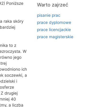
92) Poniższe
Warto zajrzeć
pisanie prac
a raka skóry
prace dyplomowe
bardziej
prace licencjackie
prace magisterskie
nika to z
zezroczysta. W
arówno jego
trej
dowodniono ich
ek soczewki, a
zielski i
osferze
Z drugiej
mniej 40
my, a liczba