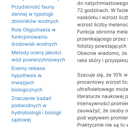
do natychmiastowego c
Przydatność fauny
72 godzinach. W fazi
dennej w typologii
naskórku i wzrost li
zbiorników wodnych
wzrost liczby melanoc
Rola Oligochaeta w
Funkcja obronna mela
funkcjonowaniu
przenikającego przez
środowisk wodnych
fotolizy powstającyc
Metody oceny jakości
Obecnie wiadomo, że 
wód powierzchniowych
raka skóry i przyspies
Enemy release
Szacuje się, że 10% w
hypothesis w
procentowy wzrost li
inwazjach
ultrafioletowego moż
biologicznych
literaturze naukowej 
Znaczenie badań
intensywności promie
podwodnych w
zauważyć, że osoby o 
hydrobiologii i biologii
pod wpływem promienio
sądowej
Praktycznie nie są to 