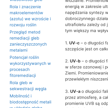
widzialne. Promieniowa
energią w zakresie ult
Rola i znaczenie
napędzania syntezy wi
makroelementów
dobroczynnego działan
(azotu) we wzroście i
ultrafioletu zależy od
rozwoju roślin
tym większy ma wpływ.
Przegląd metod
remediacji gleb
1.
UV-c
– o długości f
zanieczyszczonych
szczęście jest on cał
metalami
Potencjał roślin
2.
UV-b
– o długości 
wykorzystywanych w
w sferze ozonowej i p
procesach
Ziemi. Promieniowanie
fitoremediacji
przewlekłym niszczeni
Rola gleb w
sekwestracji węgla
3.
UV-a
o długości fa
Mobilność i
przez atmosferę, a ca
biodostępność metali
promienie UVB są odp