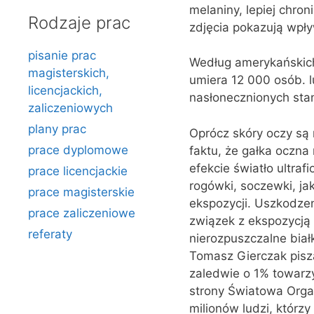
melaniny, lepiej chro
Rodzaje prac
zdjęcia pokazują wpły
pisanie prac
Według amerykańskich
magisterskich,
umiera 12 000 osób. l
licencjackich,
nasłonecznionych stana
zaliczeniowych
plany prac
Oprócz skóry oczy są 
prace dyplomowe
faktu, że gałka oczna
efekcie światło ultra
prace licencjackie
rogówki, soczewki, jak
prace magisterskie
ekspozycji. Uszkodze
prace zaliczeniowe
związek z ekspozycją 
referaty
nierozpuszczalne biał
Tomasz Gierczak piszą
zaledwie o 1% towarz
strony Światowa Organ
milionów ludzi, którz