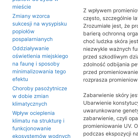
mieście
Z wpływem promieniow
Zmiany wzorca
często, szczególnie l
sukcesji na wysypisku
Zrozumiałe jest, że p
popiołów
barierą ochronną orga
pospalarnianych
choć ludzka skóra jest
Oddziaływanie
niezwykle ważnych fun
oświetlenia miejskiego
przed szkodliwym dzi
na faunę i sposoby
zdolność odbijania p
minimalizowania tego
przed promieniowanie
efektu
rozprasza promieniowa
Choroby pasożytnicze
Zabarwienie skóry je
w dobie zmian
Ubarwienie konstytucy
klimatycznych
uwarunkowane genetyc
Wpływ ocieplenia
zabarwienie, czyli op
klimatu na strukturę i
promieniowanie UV. O
funkcjonowanie
podczas ekspozycji na
ekosystemów wodnych