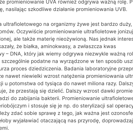
, że promieniowanie UVA również odgrywa ważną rolę. 
rę, nasilając szkodliwe działanie promieniowania UVB.
 ultrafioletowego na organizmy żywe jest bardzo duży
omów. Oczywiście promieniowanie ultrafioletowe jonizuje
onej, ale także materię nieożywioną. Nas jednak intere
azały, że białka, aminokwasy, a zwłaszcza kwas
y – DNA, który jak wiemy odgrywa niezwykle ważną ro
 szczególnie podatne na wyrządzone w ten sposób usz
urza proces dziedziczenia. Badania laboratoryjne prze
że nawet niewielki wzrost natężenia promieniowania ult
ji u potomstwa od tysiąca do nawet miliona razy. Dalsz
e, że przestają się dzielić. Dalszy wzrost dawki promi
dzi do zabijania bakterii. Promieniowanie ultrafioletowe
iobójczym i stosuje się je np. do sterylizacji sal opera
ależy zdać sobie sprawę z tego, jak ważna jest ozonosf
ęłoby wyjaławiać otaczającą nas przyrodę, doprowadza
emi.