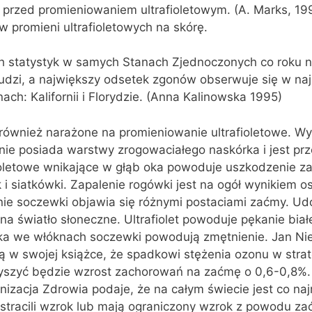
ni przed promieniowaniem ultrafioletowym. (A. Marks, 19
w promieni ultrafioletowych na skórę.
 statystyk w samych Stanach Zjednoczonych co roku n
udzi, a największy odsetek zgonów obserwuje się w naj
ch: Kalifornii i Florydzie. (Anna Kalinowska 1995)
również narażone na promieniowanie ultrafioletowe. Wy
 nie posiada warstwy zrogowaciałego naskórka i jest pr
fioletowe wnikające w głąb oka powoduje uszkodzenie z
 i siatkówki. Zapalenie rogówki jest na ogół wynikiem os
nie soczewki objawia się różnymi postaciami zaćmy. U
na światło słoneczne. Ultrafiolet powoduje pękanie biał
ka we włóknach soczewki powodują zmętnienie. Jan Nied
 w swojej książce, że spadkowi stężenia ozonu w strat
yszyć będzie wzrost zachorowań na zaćmę o 0,6-0,8%. 
izacja Zdrowia podaje, że na całym świecie jest co naj
y stracili wzrok lub mają ograniczony wzrok z powodu zać