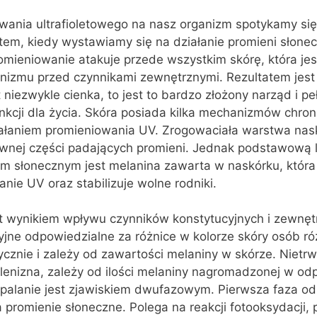
ania ultrafioletowego na nasz organizm spotykamy si
atem, kiedy wystawiamy się na działanie promieni słone
romieniowanie atakuje przede wszystkim skórę, która je
nizmu przed czynnikami zewnętrznymi. Rezultatem jest 
 niezwykle cienka, to jest to bardzo złożony narząd i peł
kcji dla życia. Skóra posiada kilka mechanizmów chron
ałaniem promieniowania UV. Zrogowaciała warstwa na
ewnej części padających promieni. Jednak podstawową l
m słonecznym jest melanina zawarta w naskórku, która 
nie UV oraz stabilizuje wolne rodniki.
st wynikiem wpływu czynników konstytucyjnych i zewnęt
jne odpowiedzialne za różnice w kolorze skóry osób róż
znie i zależy od zawartości melaniny w skórze. Nietrw
alenizna, zależy od ilości melaniny nagromadzonej w od
palanie jest zjawiskiem dwufazowym. Pierwsza faza od
 promienie słoneczne. Polega na reakcji fotooksydacji,