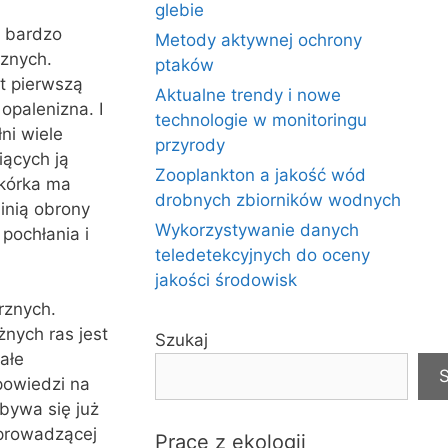
glebie
ę bardzo
Metody aktywnej ochrony
cznych.
ptaków
st pierwszą
Aktualne trendy i nowe
opalenizna. I
technologie w monitoringu
ni wiele
przyrody
iących ją
Zooplankton a jakość wód
skórka ma
drobnych zbiorników wodnych
inią obrony
Wykorzystywanie danych
pochłania i
teledetekcyjnych do oceny
jakości środowisk
rznych.
nych ras jest
Szukaj
ałe
S
powiedzi na
bywa się już
 prowadzącej
Prace z ekologii