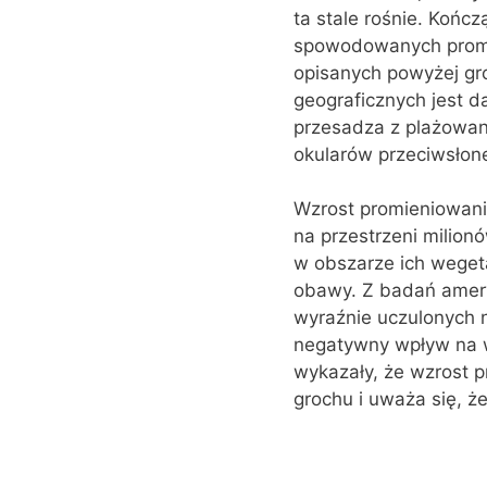
ta stale rośnie. Końc
spowodowanych promie
opisanych powyżej gr
geograficznych jest d
przesadza z plażowan
okularów przeciwsłon
Wzrost promieniowania 
na przestrzeni milionó
w obszarze ich weget
obawy. Z badań amery
wyraźnie uczulonych n
negatywny wpływ na wz
wykazały, że wzrost p
grochu i uważa się, ż