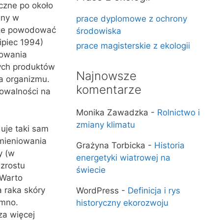
czne po około
iny w
prace dyplomowe z ochrony
oże powodować
środowiska
ipiec 1994)
prace magisterskie z ekologii
iowania
cych produktów
Najnowsze
a organizmu.
komentarze
owalności na
Monika Zawadzka
-
Rolnictwo i
zmiany klimatu
uje taki sam
mieniowania
Grażyna Torbicka
-
Historia
y (w
energetyki wiatrowej na
wzrostu
świecie
 Warto
a raka skóry
WordPress
-
Definicja i rys
emno.
historyczny ekorozwoju
za więcej