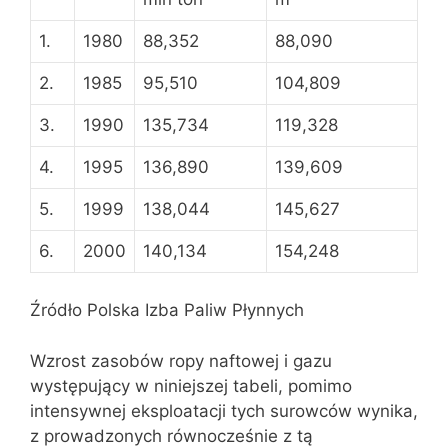
1.
1980
88,352
88,090
2.
1985
95,510
104,809
3.
1990
135,734
119,328
4.
1995
136,890
139,609
5.
1999
138,044
145,627
6.
2000
140,134
154,248
Źródło Polska Izba Paliw Płynnych
Wzrost zasobów ropy naftowej i gazu
występujący w niniejszej tabeli, pomimo
intensywnej eksploatacji tych surowców wynika,
z prowadzonych równocześnie z tą