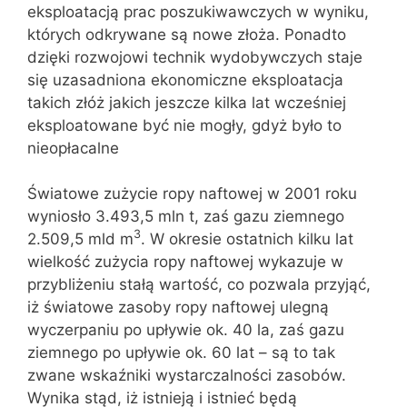
eksploatacją prac poszukiwawczych w wyniku,
których odkrywane są nowe złoża. Ponadto
dzięki rozwojowi technik wydobywczych staje
się uzasadniona ekonomiczne eksploatacja
takich złóż jakich jeszcze kilka lat wcześniej
eksploatowane być nie mogły, gdyż było to
nieopłacalne
Światowe zużycie ropy naftowej w 2001 roku
wyniosło 3.493,5 mln t, zaś gazu ziemnego
3
2.509,5 mld m
. W okresie ostatnich kilku lat
wielkość zużycia ropy naftowej wykazuje w
przybliżeniu stałą wartość, co pozwala przyjąć,
iż światowe zasoby ropy naftowej ulegną
wyczerpaniu po upływie ok. 40 la, zaś gazu
ziemnego po upływie ok. 60 lat – są to tak
zwane wskaźniki wystarczalności zasobów.
Wynika stąd, iż istnieją i istnieć będą