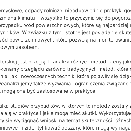
emysłowe, odpady rolnicze, nieodpowiednie praktyki go
 zmiana klimatu – wszystko to przyczynia się do pogorsz
przypadku wód powierzchniowych, które są najbardziej
ynników. W związku z tym, istotne jest posiadanie sku
wód powierzchniowych, które pozwolą na monitorowanie
czowym zasobem.
terskiej jest przegląd i analiza różnych metod oceny ja
konamy przeglądu zarówno tradycyjnych metod, które
ie, jak i nowoczesnych technik, które pojawiły się dzię
eanalizujemy także wyzwania i ograniczenia związane 
ak mogą one być zastosowane w praktyce.
ilka studiów przypadków, w których te metody zostały
ałają w praktyce i jakie mogą mieć skutki. Wykorzystują
y się wyciągnąć wnioski na temat skuteczności różnyc
hniowych i zidentyfikować obszary, które mogą wymaga