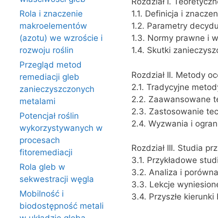
Rozdział I. Teoretyc
Rola i znaczenie
1.1. Definicja i znacze
makroelementów
1.2. Parametry decydu
(azotu) we wzroście i
1.3. Normy prawne i 
rozwoju roślin
1.4. Skutki zanieczy
Przegląd metod
Rozdział II. Metody o
remediacji gleb
2.1. Tradycyjne metod
zanieczyszczonych
2.2. Zaawansowane te
metalami
2.3. Zastosowanie tec
Potencjał roślin
2.4. Wyzwania i ogra
wykorzystywanych w
procesach
Rozdział III. Studia p
fitoremediacji
3.1. Przykładowe stu
Rola gleb w
3.2. Analiza i porówn
sekwestracji węgla
3.3. Lekcje wyniesio
Mobilność i
3.4. Przyszłe kierunki
biodostępność metali