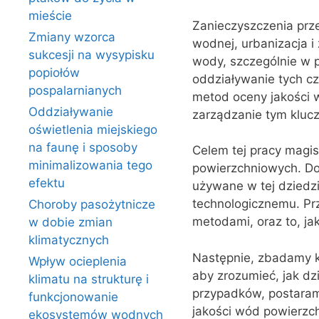
mieście
Zanieczyszczenia prz
Zmiany wzorca
wodnej, urbanizacja i
sukcesji na wysypisku
wody, szczególnie w 
popiołów
oddziaływanie tych cz
pospalarnianych
metod oceny jakości 
Oddziaływanie
zarządzanie tym klu
oświetlenia miejskiego
na faunę i sposoby
Celem tej pracy magis
minimalizowania tego
powierzchniowych. Do
efektu
używane w tej dziedzin
technologicznemu. Prz
Choroby pasożytnicze
metodami, oraz to, j
w dobie zmian
klimatycznych
Następnie, zbadamy k
Wpływ ocieplenia
aby zrozumieć, jak dzi
klimatu na strukturę i
przypadków, postaram
funkcjonowanie
jakości wód powierzc
ekosystemów wodnych