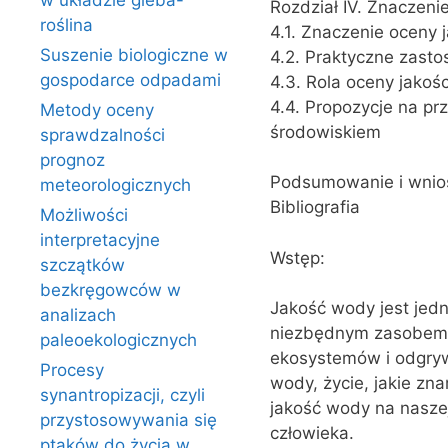
w układzie gleba-
Rozdział IV. Znaczen
roślina
4.1. Znaczenie oceny 
Suszenie biologiczne w
4.2. Praktyczne zast
gospodarce odpadami
4.3. Rola oceny jakoś
4.4. Propozycje na pr
Metody oceny
środowiskiem
sprawdzalności
prognoz
Podsumowanie i wnio
meteorologicznych
Bibliografia
Możliwości
interpretacyjne
Wstęp:
szczątków
bezkręgowców w
Jakość wody jest jed
analizach
niezbędnym zasobem d
paleoekologicznych
ekosystemów i odgryw
Procesy
wody, życie, jakie zn
synantropizacji, czyli
jakość wody na naszej
przystosowywania się
człowieka.
ptaków do życia w