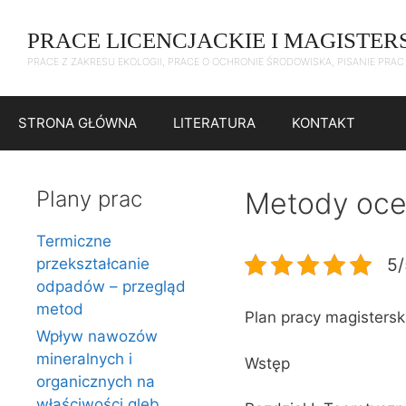
Przejdź
do
PRACE LICENCJACKIE I MAGISTER
treści
PRACE Z ZAKRESU EKOLOGII, PRACE O OCHRONIE ŚRODOWISKA, PISANIE PRA
STRONA GŁÓWNA
LITERATURA
KONTAKT
Plany prac
Metody oce
Termiczne
5/
przekształcanie
odpadów – przegląd
metod
Plan pracy magisterski
Wpływ nawozów
mineralnych i
Wstęp
organicznych na
właściwości gleb