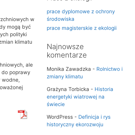
prace dyplomowe z ochrony
środowiska
erzchniowych w
ody mogą być
prace magisterskie z ekologii
ch polityki
zmian klimatu
Najnowsze
komentarze
chniowych, ale
Monika Zawadzka
-
Rolnictwo i
e do poprawy
zmiany klimatu
y wodne,
wnoważonej
Grażyna Torbicka
-
Historia
energetyki wiatrowej na
świecie
WordPress
-
Definicja i rys
historyczny ekorozwoju