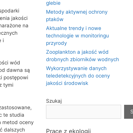
glebie
spodarki
Metody aktywnej ochrony
enia jakości
ptaków
 narażone na
Aktualne trendy i nowe
tecznych
technologie w monitoringu
 i
przyrody
Zooplankton a jakość wód
drobnych zbiorników wodnych
kości wód
Wykorzystywanie danych
 od dawna są
teledetekcyjnych do oceny
ki postępowi
jakości środowisk
z tymi
Szukaj
 zastosowane,
S
c te studia
h metod oceny
ć dalszych
Prace z ekologii