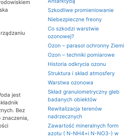
Antarktydą
środowiskiem
iska
Szkodliwe promieniowanie
Niebezpieczne freony
Co szkodzi warstwie
arządzaniu
ozonowej?
Ozon – parasol ochronny Ziemi
Ozon – techniki pomiarowe
Historia odkrycia ozonu
Struktura i skład atmosfery
Warstwa ozonowa
Skład granulometryczny gleb
oda jest
badanych obiektów
kładnik
Rewitalizacja terenów
znych. Bez
nadrzecznych
o znaczenia,
ości
Zawartość mineralnych form
azotu ( N-NH4+i N-NO3-) w