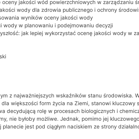
ie oceny jakości wód powierzchniowych w zarządzaniu 
jakości wody dla zdrowia publicznego i ochrony środow
osowania wyników oceny jakości wody
ci wody w planowaniu i podejmowaniu decyzji
zyszłość: jak lepiej wykorzystać ocenę jakości wody w z
ski
nym z najważniejszych wskaźników stanu środowiska. W
la większości form życia na Ziemi, stanowi kluczowy s
a decydującą rolę w procesach biologicznych i chemic
amy, nie byłoby możliwe. Jednak, pomimo jej kluczoweg
 planecie jest pod ciągłym naciskiem ze strony działaln