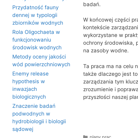
badań.
Przydatność fauny
dennej w typologii
W końcowej części pr
zbiorników wodnych
kontekście zarządzan
Rola Oligochaeta w
wykorzystane w prakty
funkcjonowaniu
ochrony środowiska, 
środowisk wodnych
na zasoby wodne.
Metody oceny jakości
wód powierzchniowych
Ta praca ma na celu n
Enemy release
także dlaczego jest t
hypothesis w
zarządzania tym kluc
inwazjach
zrozumienie i poprawa
biologicznych
przyszłości naszej pla
Znaczenie badań
podwodnych w
hydrobiologii i biologii
sądowej
Kategorie
plany prac