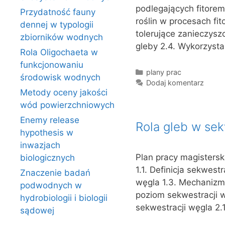
podlegających fitoremed
Przydatność fauny
roślin w procesach fit
dennej w typologii
tolerujące zanieczysz
zbiorników wodnych
gleby 2.4. Wykorzyst
Rola Oligochaeta w
funkcjonowaniu
Kategorie
plany prac
środowisk wodnych
Dodaj komentarz
Metody oceny jakości
wód powierzchniowych
Enemy release
Rola gleb w sek
hypothesis w
inwazjach
Plan pracy magistersk
biologicznych
1.1. Definicja sekwest
Znaczenie badań
węgla 1.3. Mechanizmy
podwodnych w
poziom sekwestracji w
hydrobiologii i biologii
sekwestracji węgla 2.
sądowej