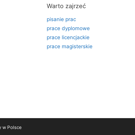
Warto zajrzeć
pisanie prac
prace dyplomowe
prace licencjackie
prace magisterskie
y
w Polsce