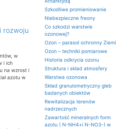
Antarktydą
Szkodliwe promieniowanie
Niebezpieczne freony
Co szkodzi warstwie
i rozwoju
ozonowej?
Ozon – parasol ochronny Ziemi
Ozon – techniki pomiarowe
entów, w
Historia odkrycia ozonu
 i ich
Struktura i skład atmosfery
u na wzrost i
Warstwa ozonowa
ział azotu w
Skład granulometryczny gleb
badanych obiektów
Rewitalizacja terenów
nadrzecznych
Zawartość mineralnych form
azotu ( N-NH4+i N-NO3-) w