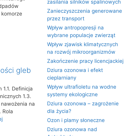
zasilania silników spalinowych
 odpadów
Zanieczyszczenia generowane
w komorze
przez transport
Wpływ antropopresji na
wybrane populacje zwierząt
Wpływ zjawisk klimatycznych
na rozwój mikroorganizmów
Zakończenie pracy licencjackiej
ości gleb
Dziura ozonowa i efekt
cieplarniany
Wpływ ultrafioletu na wodne
1.1. Definicja
systemy ekologiczne
nicznych 1.3.
Dziura ozonowa – zagrożenie
w nawożenia na
dla życia?
. Rola
ej
Ozon i plamy słoneczne
Dziura ozonowa nad