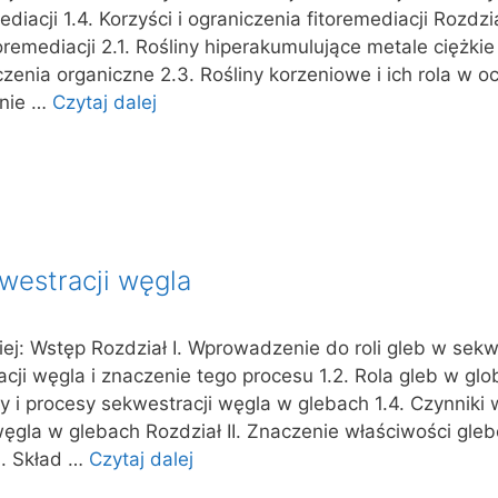
iacji 1.4. Korzyści i ograniczenia fitoremediacji Rozdział
oremediacji 2.1. Rośliny hiperakumulujące metale ciężkie 
czenia organiczne 2.3. Rośliny korzeniowe i ich rola w o
anie …
Czytaj dalej
westracji węgla
iej: Wstęp Rozdział I. Wprowadzenie do roli gleb w sekw
racji węgla i znaczenie tego procesu 1.2. Rola gleb w g
 i procesy sekwestracji węgla w glebach 1.4. Czynniki
ęgla w glebach Rozdział II. Znaczenie właściwości gl
1. Skład …
Czytaj dalej