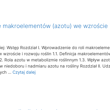
ie makroelementów (azotu) we wzroście 
iej: Wstęp Rozdział I. Wprowadzenie do roli makroelem
 wzroście i rozwoju roślin 1.1. Definicja makroelementów
.2. Rola azotu w metabolizmie roślinnym 1.3. Wpływ azot
yw niedoboru i nadmiaru azotu na rośliny Rozdział II. Ud
nych …
Czytaj dalej