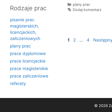
Kategorie
plany prac
Rodzaje prac
Dodaj komentarz
pisanie prac
magisterskich,
licencjackich,
zaliczeniowych
Strona
Strona
Strona
1
2
…
4
Następn
plany prac
prace dyplomowe
prace licencjackie
prace magisterskie
prace zaliczeniowe
referaty
© 2026 Za