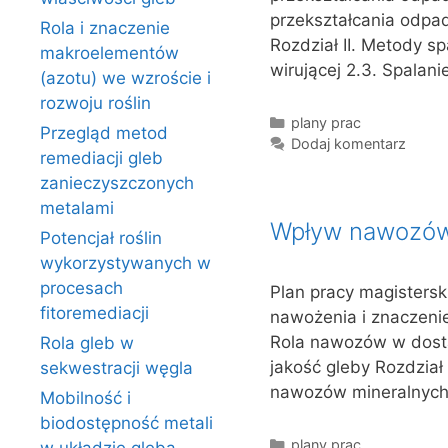
przekształcania odpad
Rola i znaczenie
Rozdział II. Metody s
makroelementów
wirującej 2.3. Spalan
(azotu) we wzroście i
rozwoju roślin
Kategorie
plany prac
Przegląd metod
Dodaj komentarz
remediacji gleb
zanieczyszczonych
metalami
Wpływ nawozów 
Potencjał roślin
wykorzystywanych w
procesach
Plan pracy magisterski
fitoremediacji
nawożenia i znaczenie 
Rola nawozów w dosta
Rola gleb w
jakość gleby Rozdział
sekwestracji węgla
nawozów mineralnych
Mobilność i
biodostępność metali
Kategorie
plany prac