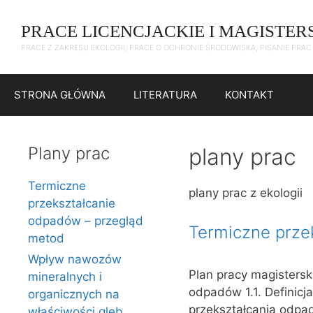
Przejdź
do
PRACE LICENCJACKIE I MAGISTER
treści
PRACE Z ZAKRESU EKOLOGII, PRACE O OCHRONIE ŚRODOWISKA, PISANIE PRA
STRONA GŁÓWNA
LITERATURA
KONTAKT
Plany prac
plany prac
Termiczne
plany prac z ekologii
przekształcanie
odpadów – przegląd
Termiczne prze
metod
Wpływ nawozów
Plan pracy magistersk
mineralnych i
odpadów 1.1. Definicj
organicznych na
przekształcania odpa
właściwości gleb