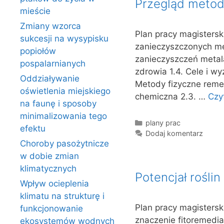
Przegląd metod
mieście
Zmiany wzorca
Plan pracy magistersk
sukcesji na wysypisku
zanieczyszczonych meta
popiołów
zanieczyszczeń metala
pospalarnianych
zdrowia 1.4. Cele i w
Oddziaływanie
Metody fizyczne remed
oświetlenia miejskiego
chemiczna 2.3. …
Czyt
na faunę i sposoby
minimalizowania tego
Kategorie
plany prac
efektu
Dodaj komentarz
Choroby pasożytnicze
w dobie zmian
klimatycznych
Potencjał rośli
Wpływ ocieplenia
klimatu na strukturę i
Plan pracy magisterski
funkcjonowanie
znaczenie fitoremedia
ekosystemów wodnych