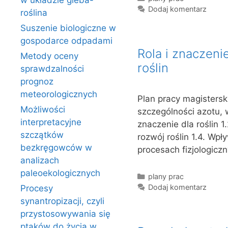
w układzie gleba-
Dodaj komentarz
roślina
Suszenie biologiczne w
gospodarce odpadami
Rola i znaczen
Metody oceny
roślin
sprawdzalności
prognoz
meteorologicznych
Plan pracy magistersk
Możliwości
szczególności azotu, w
interpretacyjne
znaczenie dla roślin 1
szczątków
rozwój roślin 1.4. Wpł
bezkręgowców w
procesach fizjologicz
analizach
paleoekologicznych
Kategorie
plany prac
Dodaj komentarz
Procesy
synantropizacji, czyli
przystosowywania się
ptaków do życia w