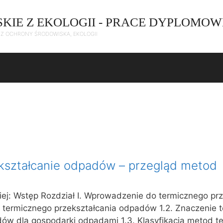
SKIE Z EKOLOGII - PRACE DYPLOMOW
C Z OCHRONY ŚRODOWISKA, EKOLOGII
kształcanie odpadów – przegląd metod
iej: Wstęp Rozdział I. Wprowadzenie do termicznego prz
a termicznego przekształcania odpadów 1.2. Znaczenie 
dów dla gospodarki odpadami 1.3. Klasyfikacja metod t