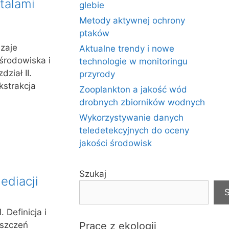
talami
glebie
Metody aktywnej ochrony
ptaków
dzaje
Aktualne trendy i nowe
środowiska i
technologie w monitoringu
ział II.
przyrody
kstrakcja
Zooplankton a jakość wód
drobnych zbiorników wodnych
Wykorzystywanie danych
teledetekcyjnych do oceny
jakości środowisk
Szukaj
ediacji
S
 Definicja i
yszczeń
Prace z ekologii