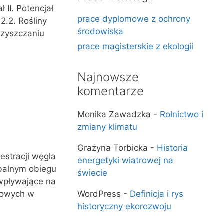
 II. Potencjał
prace dyplomowe z ochrony
2.2. Rośliny
środowiska
czyszczaniu
prace magisterskie z ekologii
Najnowsze
komentarze
Monika Zawadzka
-
Rolnictwo i
zmiany klimatu
Grażyna Torbicka
-
Historia
estracji węgla
energetyki wiatrowej na
lobalnym obiegu
świecie
 wpływające na
WordPress
-
Definicja i rys
ebowych w
historyczny ekorozwoju