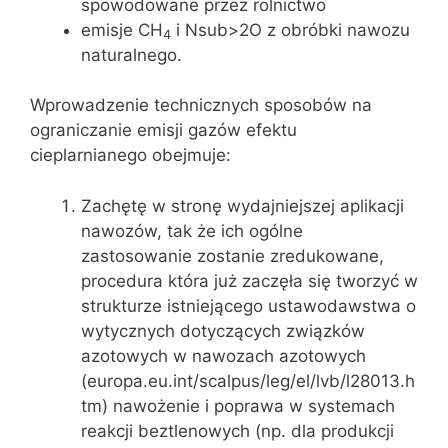
spowodowane przez rolnictwo
emisje CH
i Nsub>2O z obróbki nawozu
4
naturalnego.
Wprowadzenie technicznych sposobów na
ograniczanie emisji gazów efektu
cieplarnianego obejmuje:
Zachętę w stronę wydajniejszej aplikacji
nawozów, tak że ich ogólne
zastosowanie zostanie zredukowane,
procedura która już zaczęła się tworzyć w
strukturze istniejącego ustawodawstwa o
wytycznych dotyczących związków
azotowych w nawozach azotowych
(europa.eu.int/scalpus/leg/el/lvb/l28013.h
tm) nawożenie i poprawa w systemach
reakcji beztlenowych (np. dla produkcji