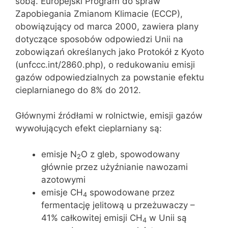
sobą. Europejski Program do spraw
Zapobiegania Zmianom Klimacie (ECCP),
obowiązujący od marca 2000, zawiera plany
dotyczące sposobów odpowiedzi Unii na
zobowiązań określanych jako Protokół z Kyoto
(unfccc.int/2860.php), o redukowaniu emisji
gazów odpowiedzialnych za powstanie efektu
cieplarnianego do 8% do 2012.
Głównymi źródłami w rolnictwie, emisji gazów
wywołujących efekt cieplarniany są:
emisje N
O z gleb, spowodowany
2
głównie przez użyźnianie nawozami
azotowymi
emisje CH
spowodowane przez
4
fermentację jelitową u przeżuwaczy –
41% całkowitej emisji CH
w Unii są
4