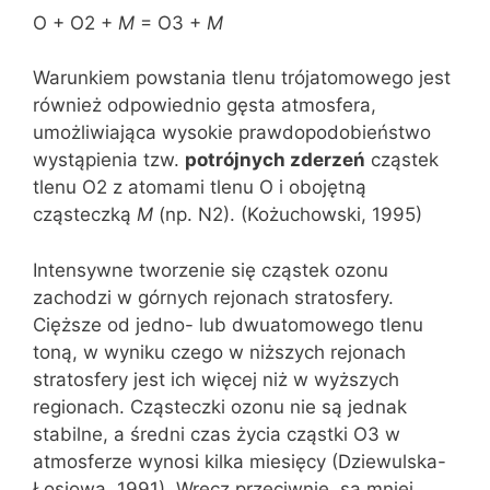
O + O2 +
M
= O3 +
M
Warunkiem powstania tlenu trójatomowego jest
również odpowiednio gęsta atmosfera,
umożliwiająca wysokie prawdopodobieństwo
wystąpienia tzw.
potrójnych zderzeń
cząstek
tlenu O2 z atomami tlenu O i obojętną
cząsteczką
M
(np. N2). (Kożuchowski, 1995)
Intensywne tworzenie się cząstek ozonu
zachodzi w górnych rejonach stratosfery.
Cięższe od jedno- lub dwuatomowego tlenu
toną, w wyniku czego w niższych rejonach
stratosfery jest ich więcej niż w wyższych
regionach. Cząsteczki ozonu nie są jednak
stabilne, a średni czas życia cząstki O3 w
atmosferze wynosi kilka miesięcy (Dziewulska-
Łosiowa, 1991). Wręcz przeciwnie, są mniej