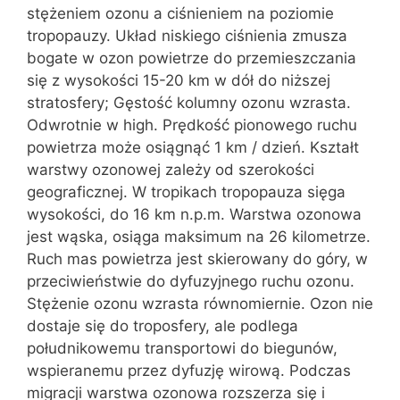
stężeniem ozonu a ciśnieniem na poziomie
tropopauzy. Układ niskiego ciśnienia zmusza
bogate w ozon powietrze do przemieszczania
się z wysokości 15-20 km w dół do niższej
stratosfery; Gęstość kolumny ozonu wzrasta.
Odwrotnie w high. Prędkość pionowego ruchu
powietrza może osiągnąć 1 km / dzień. Kształt
warstwy ozonowej zależy od szerokości
geograficznej. W tropikach tropopauza sięga
wysokości, do 16 km n.p.m. Warstwa ozonowa
jest wąska, osiąga maksimum na 26 kilometrze.
Ruch mas powietrza jest skierowany do góry, w
przeciwieństwie do dyfuzyjnego ruchu ozonu.
Stężenie ozonu wzrasta równomiernie. Ozon nie
dostaje się do troposfery, ale podlega
południkowemu transportowi do biegunów,
wspieranemu przez dyfuzję wirową. Podczas
migracji warstwa ozonowa rozszerza się i