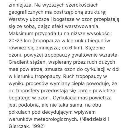
zmniejsza. Na wyższych szerokościach
geograficznych ma postrzępioną strukturę;
Warstwy uboższe i bogatsze w ozon przeplatają
się ze sobą, dając efekt warstwowania.
Maksimum przypada tu na niższe wysokości:
20-23 km (tropopauza w kierunku biegunów
również się zmniejsza; do 6 km). Stężenie
ozonu powyżej tropopauzy gwałtownie wzrasta.
Gradient stężeń, wspierany przez ruch dużych
mas powietrza, zmusza ozon do cyrkulacji w dół
w kierunku tropopauzy. Ruch tropopauzy w
wyniku procesów wymiany ciepła powoduje, że
do troposfery przedostają się porcje powietrza
bogatego w ozon . Cyrkulacja mas powietrza
jest podobna, ale nie taka sama, na obu
półkulach pod decydującym wpływem
warunków meteorologicznych. (Niedzielski i
Gierczak, 1992)