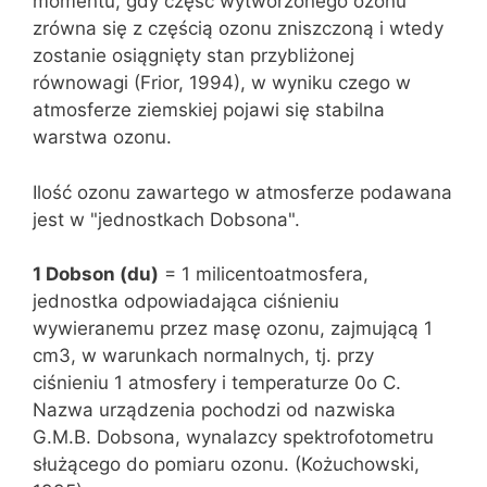
momentu, gdy część wytworzonego ozonu
zrówna się z częścią ozonu zniszczoną i wtedy
zostanie osiągnięty stan przybliżonej
równowagi (Frior, 1994), w wyniku czego w
atmosferze ziemskiej pojawi się stabilna
warstwa ozonu.
Ilość ozonu zawartego w atmosferze podawana
jest w "jednostkach Dobsona".
1 Dobson (du)
= 1 milicentoatmosfera,
jednostka odpowiadająca ciśnieniu
wywieranemu przez masę ozonu, zajmującą 1
cm3, w warunkach normalnych, tj. przy
ciśnieniu 1 atmosfery i temperaturze 0o C.
Nazwa urządzenia pochodzi od nazwiska
G.M.B. Dobsona, wynalazcy spektrofotometru
służącego do pomiaru ozonu. (Kożuchowski,