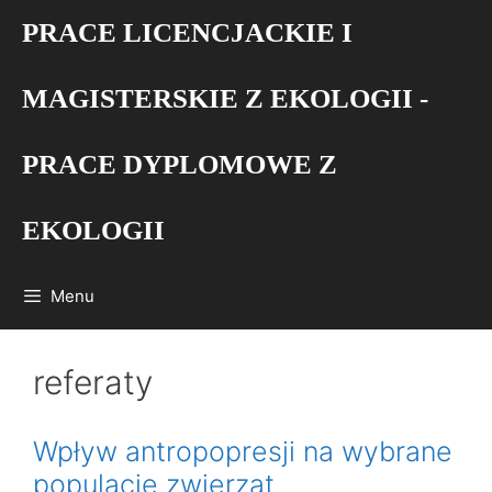
Przejdź
PRACE LICENCJACKIE I
do
treści
MAGISTERSKIE Z EKOLOGII -
PRACE DYPLOMOWE Z
EKOLOGII
Menu
referaty
Wpływ antropopresji na wybrane
populacje zwierząt