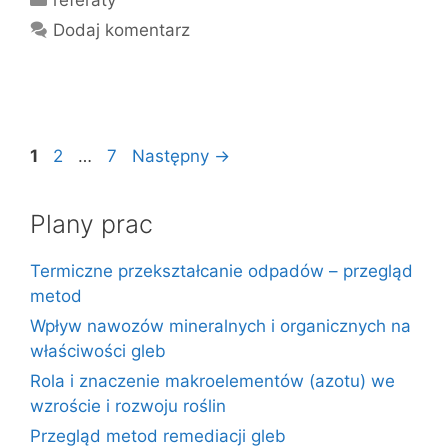
referaty
Dodaj komentarz
Strona
Strona
Strona
1
2
…
7
Następny
→
Plany prac
Termiczne przekształcanie odpadów – przegląd
metod
Wpływ nawozów mineralnych i organicznych na
właściwości gleb
Rola i znaczenie makroelementów (azotu) we
wzroście i rozwoju roślin
Przegląd metod remediacji gleb