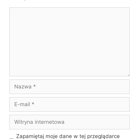
Komentarz
Nazwa
E-
mail
Witryna
internetowa
Zapamiętaj moje dane w tej przeglądarce