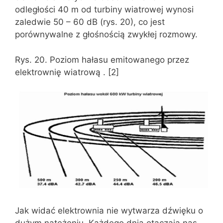
odległości 40 m od turbiny wiatrowej wynosi
zaledwie 50 – 60 dB (rys. 20), co jest
porównywalne z głośnością zwykłej rozmowy.
Rys. 20. Poziom hałasu emitowanego przez
elektrownię wiatrową . [2]
Jak widać elektrownia nie wytwarza dźwięku o
dużym natężeniu. Każdego dnia otaczają nas