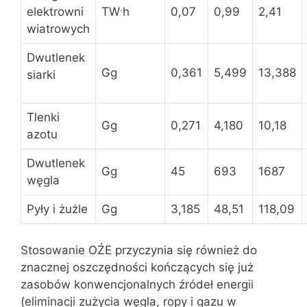
.
elektrowni
TW
h
0,07
0,99
2,41
wiatrowych
Dwutlenek
Gg
0,361
5,499
13,388
siarki
Tlenki
Gg
0,271
4,180
10,18
azotu
Dwutlenek
Gg
45
693
1687
węgla
Pyły i żużle
Gg
3,185
48,51
118,09
Stosowanie OŹE przyczynia się również do
znacznej oszczędności kończących się już
zasobów konwencjonalnych źródeł energii
(eliminacji zużycia węgla, ropy i gazu w