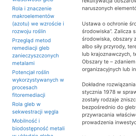
rekultywacja obszaró
naruszonych element
Rola i znaczenie
makroelementów
Ustawa o ochronie śr
(azotu) we wzroście i
środowiska”. Zalicza s
rozwoju roślin
środowiska, obszary z
Przegląd metod
albo siły przyrody, te
remediacji gleb
lub krajoznawczych, 
zanieczyszczonych
Obszary te – zdaniem
metalami
organizacyjnych lub i
Potencjał roślin
wykorzystywanych w
Dokładne rozwiązania
procesach
stycznia 1978 w spraw
fitoremediacji
zostały rodzaje znisz
Rola gleb w
bezpośrednio do gleb
sekwestracji węgla
przywracania właściw
Mobilność i
prowadzenia inwestycj
biodostępność metali