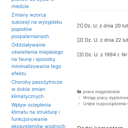
mieście
Zmiany wzorca
sukcesji na wysypisku
[1] Dz. U. z dnia 20 lu
popiołów
pospalarnianych
[2] Dz. U. z dnia 22 l
Oddziaływanie
oświetlenia miejskiego
[3] Dz. U. z 1994 r. Nr
na faunę i sposoby
minimalizowania tego
efektu
Choroby pasożytnicze
w dobie zmian
Kategorie
prace magisterskie
klimatycznych
Wstęp pracy dyplomo
Unijne rozporządzeni
Wpływ ocieplenia
klimatu na strukturę i
funkcjonowanie
ekosystemów wodnych