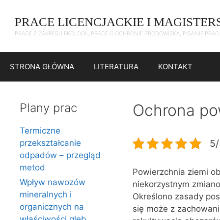
Przejdź
do
PRACE LICENCJACKIE I MAGISTER
treści
PRACE Z ZAKRESU EKOLOGII, PRACE O OCHRONIE ŚRODOWISKA, PISANIE PRA
STRONA GŁÓWNA
LITERATURA
KONTAKT
Plany prac
Ochrona pow
Termiczne
5/
przekształcanie
odpadów – przegląd
metod
Powierzchnia ziemi ob
Wpływ nawozów
niekorzystnym zmiano
mineralnych i
Określono zasady pos
organicznych na
się może z zachowan
właściwości gleb