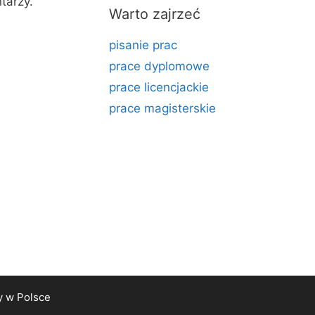
tarzy.
Warto zajrzeć
pisanie prac
prace dyplomowe
prace licencjackie
prace magisterskie
y
w Polsce