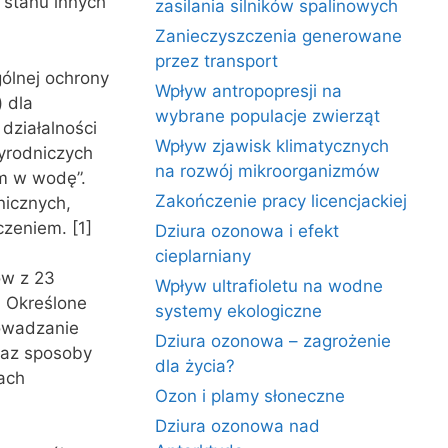
 stanu innych
zasilania silników spalinowych
Zanieczyszczenia generowane
przez transport
ólnej ochrony
Wpływ antropopresji na
) dla
wybrane populacje zwierząt
działalności
Wpływ zjawisk klimatycznych
zyrodniczych
na rozwój mikroorganizmów
m w wodę”.
Zakończenie pracy licencjackiej
nicznych,
czeniem. [1]
Dziura ozonowa i efekt
cieplarniany
ów z 23
Wpływ ultrafioletu na wodne
. Określone
systemy ekologiczne
rowadzanie
Dziura ozonowa – zagrożenie
raz sposoby
dla życia?
ach
Ozon i plamy słoneczne
Dziura ozonowa nad