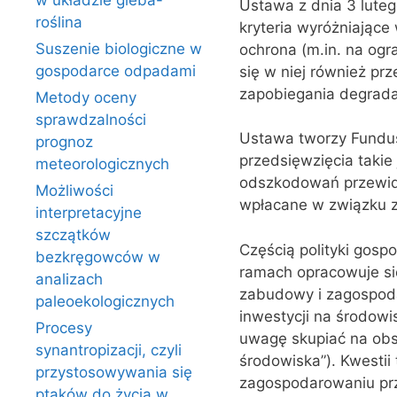
w układzie gleba-
Ustawa z dnia 3 lute
roślina
kryteria wyróżniające
Suszenie biologiczne w
ochrona (m.in. na ogra
gospodarce odpadami
się w niej również prz
zapobiegania degradac
Metody oceny
sprawdzalności
Ustawa tworzy Fundus
prognoz
przedsięwzięcia takie
meteorologicznych
odszkodowań przewid
Możliwości
wpłacane w związku z
interpretacyjne
szczątków
Częścią polityki gosp
bezkręgowców w
ramach opracowuje si
analizach
zabudowy i zagospoda
paleoekologicznych
inwestycji na środow
Procesy
uwagę skupiać na obs
synantropizacji, czyli
środowiska”). Kwestii
przystosowywania się
zagospodarowaniu pr
ptaków do życia w