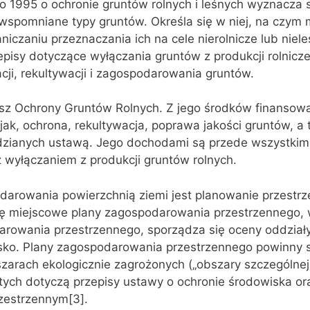
go 1995 o ochronie gruntów rolnych i leśnych wyznacza
 wspomniane typy gruntów. Określa się w niej, na czym 
niczaniu przeznaczania ich na cele nierolnicze lub niele
episy dotyczące wyłączania gruntów z produkcji rolniczej
ji, rekultywacji i zagospodarowania gruntów.
z Ochrony Gruntów Rolnych. Z jego środków finansow
 jak, ochrona, rekultywacja, poprawa jakości gruntów, a
zianych ustawą. Jego dochodami są przede wszystkim
 wyłączaniem z produkcji gruntów rolnych.
odarowania powierzchnią ziemi jest planowanie przestr
ę miejscowe plany zagospodarowania przestrzennego, 
rowania przestrzennego, sporządza się oceny oddział
isko. Plany zagospodarowania przestrzennego powinny 
zarach ekologicznie zagrożonych („obszary szczególnej
 tych dotyczą przepisy ustawy o ochronie środowiska or
zestrzennym[3].