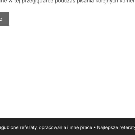
ne w tej przeglądarce podczas pisania kolejnych komen
gubione referaty, opracowania i inne prace • Najlepsze
referat