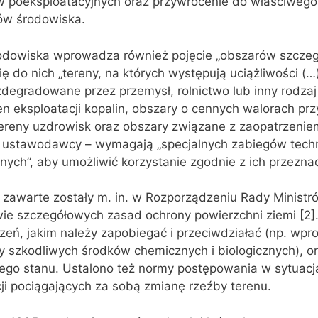
w poeksploatacyjnych oraz przywrócenie do właściwego
ów środowiska.
odowiska wprowadza również pojęcie „obszarów szczeg
ię do nich „tereny, na których występują uciążliwości (…
degradowane przez przemysł, rolnictwo lub inny rodzaj 
ren eksploatacji kopalin, obszary o cennych walorach pr
tereny uzdrowisk oraz obszary związane z zaopatrzenie
 ustawodawcy – wymagają „specjalnych zabiegów tech
nnych”, aby umożliwić korzystanie zgodnie z ich przezna
 zawarte zostały m. in. w Rozporządzeniu Rady Ministr
ie szczegółowych zasad ochrony powierzchni ziemi [2]
czeń, jakim należy zapobiegać i przeciwdziałać (np. wp
y szkodliwych środków chemicznych i biologicznych), o
ego stanu. Ustalono też normy postępowania w sytuacj
i pociągających za sobą zmianę rzeźby terenu.