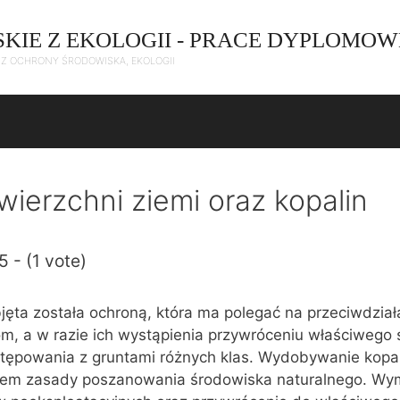
SKIE Z EKOLOGII - PRACE DYPLOMOW
C Z OCHRONY ŚRODOWISKA, EKOLOGII
ierzchni ziemi oraz kopalin
5 - (1 vote)
jęta została ochroną, która ma polegać na przeciwdział
m, a w razie ich wystąpienia przywróceniu właściwego 
tępowania z gruntami różnych klas. Wydobywanie kopa
iem zasady poszanowania środowiska naturalnego. Wy