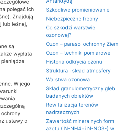
Antarktydą
 szczegółowe
ma polegać ich
Szkodliwe promieniowanie
śne). Znajdują
Niebezpieczne freony
 lub leśnej,
Co szkodzi warstwie
ozonowej?
Ozon – parasol ochronny Ziemi
ane są
Ozon – techniki pomiarowe
 także wypłata
 pieniądze
Historia odkrycia ozonu
Struktura i skład atmosfery
Warstwa ozonowa
zenne. W jego
Skład granulometryczny gleb
warunki
badanych obiektów
ywania
Rewitalizacja terenów
szczególną
nadrzecznych
 ochrony
az ustawy o
Zawartość mineralnych form
azotu ( N-NH4+i N-NO3-) w