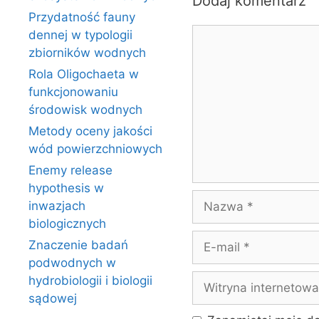
Dodaj komentarz
Przydatność fauny
Komentarz
dennej w typologii
zbiorników wodnych
Rola Oligochaeta w
funkcjonowaniu
środowisk wodnych
Metody oceny jakości
wód powierzchniowych
Enemy release
hypothesis w
Nazwa
inwazjach
biologicznych
E-
Znaczenie badań
mail
podwodnych w
Witryna
hydrobiologii i biologii
internetowa
sądowej