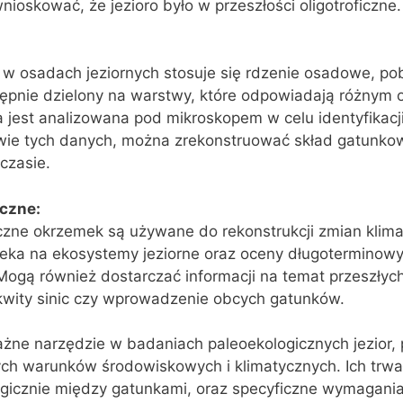
oskować, że jezioro było w przeszłości oligotroficzne.
w osadach jeziornych stosuje się rdzenie osadowe, po
stępnie dzielony na warstwy, które odpowiadają różnym
jest analizowana pod mikroskopem w celu identyfikacji 
ie tych danych, można zrekonstruować skład gatunkow
czasie.
czne:
czne okrzemek są używane do rekonstrukcji zmian klima
ieka na ekosystemy jeziorne oraz oceny długoterminow
 Mogą również dostarczać informacji na temat przeszłyc
zakwity sinic czy wprowadzenie obcych gatunków.
żne narzędzie w badaniach paleoekologicznych jezior,
ych warunków środowiskowych i klimatycznych. Ich trwał
gicznie między gatunkami, oraz specyficzne wymagania