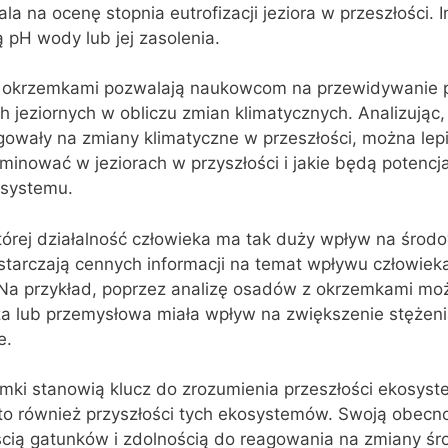
a na ocenę stopnia eutrofizacji jeziora w przeszłości. I
pH wody lub jej zasolenia.
 okrzemkami pozwalają naukowcom na przewidywanie p
jeziornych w obliczu zmian klimatycznych. Analizując, 
owały na zmiany klimatyczne w przeszłości, można lepi
minować w jeziorach w przyszłości i jakie będą potencj
osystemu.
tórej działalność człowieka ma tak duży wpływ na środo
tarczają cennych informacji na temat wpływu człowiek
 Na przykład, poprzez analizę osadów z okrzemkami moż
cza lub przemysłowa miała wpływ na zwiększenie stężen
e.
ki stanowią klucz do zrozumienia przeszłości ekosys
 to również przyszłości tych ekosystemów. Swoją obecn
cią gatunków i zdolnością do reagowania na zmiany ś