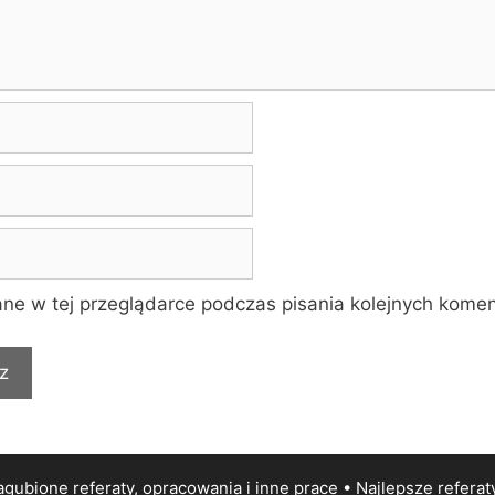
ne w tej przeglądarce podczas pisania kolejnych komen
gubione referaty, opracowania i inne prace • Najlepsze
referat