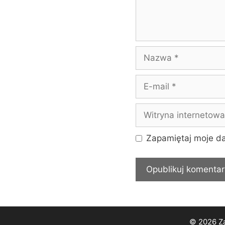
Nazwa
E-
mail
Witryna
internetowa
Zapamiętaj moje da
© 2026 Za