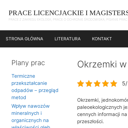
Przejdź
do
PRACE LICENCJACKIE I MAGISTER
treści
PRACE Z ZAKRESU EKOLOGII, PRACE O OCHRONIE ŚRODOWISKA, PISANIE PRA
STRONA GŁÓWNA
LITERATURA
KONTAKT
Plany prac
Okrzemki w 
Termiczne
5/
przekształcanie
odpadów – przegląd
metod
Okrzemki, jednokomór
Wpływ nawozów
paleoekologicznych je
mineralnych i
cennych informacji n
organicznych na
przeszłości.
właściwości gleb