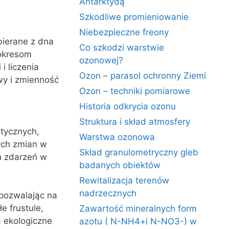
Antarktydą
Szkodliwe promieniowanie
Niebezpieczne freony
bierane z dna
Co szkodzi warstwie
 okresom
ozonowej?
i liczenia
Ozon – parasol ochronny Ziemi
y i zmienność
Ozon – techniki pomiarowe
Historia odkrycia ozonu
Struktura i skład atmosfery
tycznych,
Warstwa ozonowa
ych zmian w
Skład granulometryczny gleb
h zdarzeń w
badanych obiektów
Rewitalizacja terenów
nadrzecznych
 pozwalając na
e frustule,
Zawartość mineralnych form
 ekologiczne
azotu ( N-NH4+i N-NO3-) w