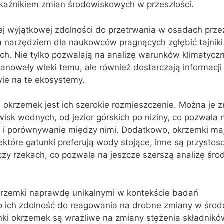
skaźnikiem zmian środowiskowych w przeszłości.
ej wyjątkowej zdolności do przetrwania w osadach przez
m narzędziem dla naukowców pragnących zgłębić tajniki
h. Nie tylko pozwalają na analizę warunków klimatyczn
anowały wieki temu, ale również dostarczają informacji 
wie na te ekosystemy.
okrzemek jest ich szerokie rozmieszczenie. Można je z
isk wodnych, od jezior górskich po niziny, co pozwala 
i porównywanie między nimi. Dodatkowo, okrzemki ma
iektóre gatunki preferują wody stojące, inne są przysto
czy rzekach, co pozwala na jeszcze szerszą analizę śro
okrzemki naprawdę unikalnymi w kontekście badań
to ich zdolność do reagowania na drobne zmiany w środ
nki okrzemek są wrażliwe na zmiany stężenia składnikó