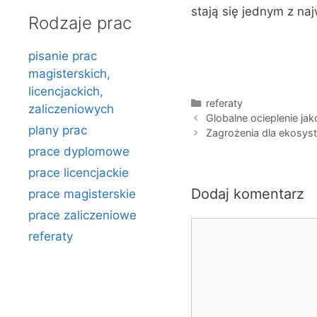
stają się jednym z naj
Rodzaje prac
pisanie prac
magisterskich,
licencjackich,
Kategorie
referaty
zaliczeniowych
Globalne ocieplenie ja
plany prac
Zagrożenia dla ekosy
prace dyplomowe
prace licencjackie
Dodaj komentarz
prace magisterskie
prace zaliczeniowe
Komentarz
referaty