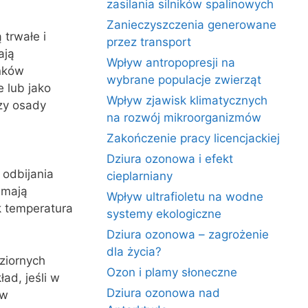
zasilania silników spalinowych
Zanieczyszczenia generowane
trwałe i
przez transport
ają
Wpływ antropopresji na
unków
wybrane populacje zwierząt
 lub jako
Wpływ zjawisk klimatycznych
czy osady
na rozwój mikroorganizmów
Zakończenie pracy licencjackiej
Dziura ozonowa i efekt
 odbijania
cieplarniany
 mają
Wpływ ultrafioletu na wodne
k temperatura
systemy ekologiczne
Dziura ozonowa – zagrożenie
dla życia?
ziornych
Ozon i plamy słoneczne
ad, jeśli w
Dziura ozonowa nad
ów