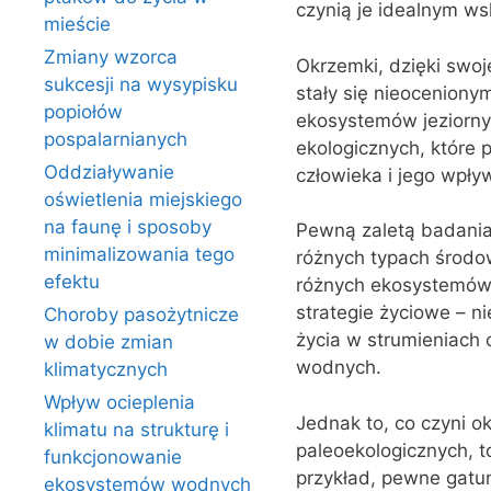
czynią je idealnym w
mieście
Zmiany wzorca
Okrzemki, dzięki swoj
sukcesji na wysypisku
stały się nieoceniony
popiołów
ekosystemów jeziornyc
pospalarnianych
ekologicznych, które p
Oddziaływanie
człowieka i jego wpły
oświetlenia miejskiego
na faunę i sposoby
Pewną zaletą badania 
minimalizowania tego
różnych typach środow
efektu
różnych ekosystemów 
strategie życiowe – n
Choroby pasożytnicze
życia w strumieniach 
w dobie zmian
wodnych.
klimatycznych
Wpływ ocieplenia
Jednak to, co czyni 
klimatu na strukturę i
paleoekologicznych, 
funkcjonowanie
przykład, pewne gatu
ekosystemów wodnych