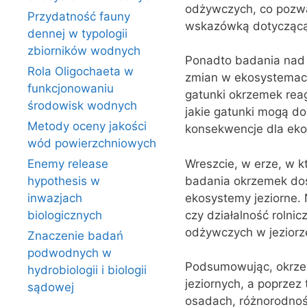
odżywczych, co pozwal
Przydatność fauny
wskazówką dotyczącą 
dennej w typologii
zbiorników wodnych
Ponadto badania nad
Rola Oligochaeta w
zmian w ekosystemach 
funkcjonowaniu
gatunki okrzemek reag
środowisk wodnych
jakie gatunki mogą do
Metody oceny jakości
konsekwencje dla ek
wód powierzchniowych
Wreszcie, w erze, w k
Enemy release
badania okrzemek dos
hypothesis w
ekosystemy jeziorne.
inwazjach
czy działalność rolni
biologicznych
odżywczych w jeziorz
Znaczenie badań
podwodnych w
Podsumowując, okrzem
hydrobiologii i biologii
jeziornych, a poprzez
sądowej
osadach, różnorodnoś