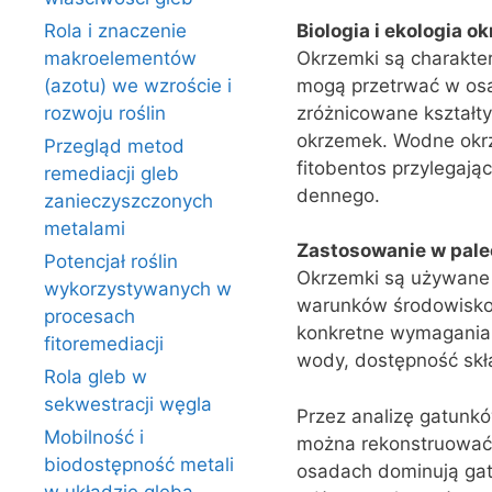
Biologia i ekologia o
Rola i znaczenie
Okrzemki są charakter
makroelementów
mogą przetrwać w osad
(azotu) we wzroście i
zróżnicowane kształty
rozwoju roślin
okrzemek. Wodne okrz
Przegląd metod
fitobentos przylegając
remediacji gleb
dennego.
zanieczyszczonych
metalami
Zastosowanie w paleo
Potencjał roślin
Okrzemki są używane w
wykorzystywanych w
warunków środowiskow
procesach
konkretne wymagania ś
fitoremediacji
wody, dostępność skła
Rola gleb w
sekwestracji węgla
Przez analizę gatunk
Mobilność i
można rekonstruować h
biodostępność metali
osadach dominują gat