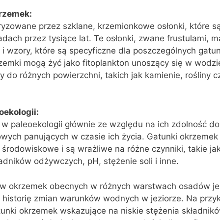
krzemek:
yzowane przez szklane, krzemionkowe osłonki, które są 
ach przez tysiące lat. Te osłonki, zwane frustulami, m
 i wzory, które są specyficzne dla poszczególnych gat
emki mogą żyć jako fitoplankton unoszący się w wodzie
y do różnych powierzchni, takich jak kamienie, rośliny 
ekologii:
 paleoekologii głównie ze względu na ich zdolność do
ych panujących w czasie ich życia. Gatunki okrzemek
rodowiskowe i są wrażliwe na różne czynniki, takie ja
dników odżywczych, pH, stężenie soli i inne.
ów okrzemek obecnych w różnych warstwach osadów je
istorię zmian warunków wodnych w jeziorze. Na przykł
unki okrzemek wskazujące na niskie stężenia składnik