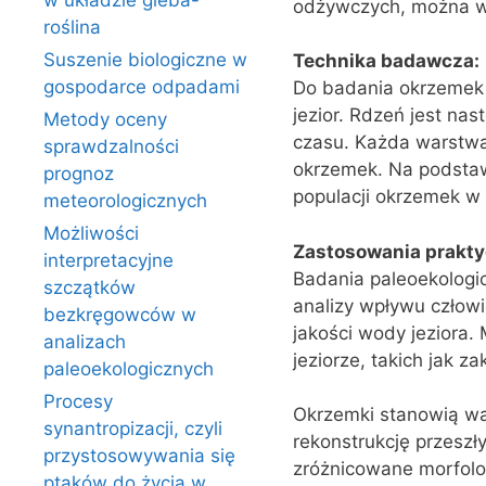
w układzie gleba-
odżywczych, można wni
roślina
Suszenie biologiczne w
Technika badawcza:
gospodarce odpadami
Do badania okrzemek 
jezior. Rdzeń jest na
Metody oceny
czasu. Każda warstwa 
sprawdzalności
okrzemek. Na podstaw
prognoz
populacji okrzemek w 
meteorologicznych
Możliwości
Zastosowania prakty
interpretacyjne
Badania paleoekologi
szczątków
analizy wpływu człow
bezkręgowców w
jakości wody jeziora.
analizach
jeziorze, takich jak 
paleoekologicznych
Procesy
Okrzemki stanowią wa
synantropizacji, czyli
rekonstrukcję przeszł
przystosowywania się
zróżnicowane morfolo
ptaków do życia w