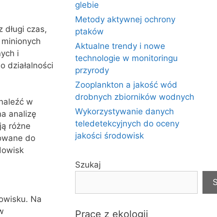
glebie
Metody aktywnej ochrony
 długi czas,
ptaków
 minionych
Aktualne trendy i nowe
ych i
technologie w monitoringu
o działalności
przyrody
Zooplankton a jakość wód
drobnych zbiorników wodnych
naleźć w
Wykorzystywanie danych
na analizę
teledetekcyjnych do oceny
ją różne
jakości środowisk
sowane do
dowisk
Szukaj
S
owisku. Na
w
Prace z ekologii