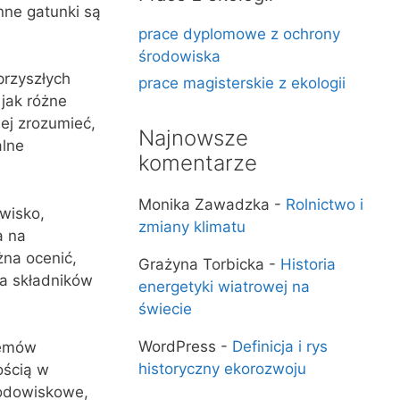
nne gatunki są
prace dyplomowe z ochrony
środowiska
rzyszłych
prace magisterskie z ekologii
jak różne
ej zrozumieć,
Najnowsze
alne
komentarze
Monika Zawadzka
-
Rolnictwo i
wisko,
zmiany klimatu
a na
na ocenić,
Grażyna Torbicka
-
Historia
ia składników
energetyki wiatrowej na
świecie
WordPress
-
Definicja i rys
temów
historyczny ekorozwoju
ością w
rodowiskowe,