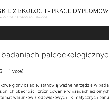
SKIE Z EKOLOGII - PRACE DYPLOMOW
C Z OCHRONY ŚRODOWISKA, EKOLOGII
badaniach paleoekologicznych
5 - (1 vote)
kowe glony osiadłe, stanowią ważne narzędzie w bada
zior. Ich obecność i zróżnicowanie w osadach jeziornyc
a temat warunków środowiskowych i klimatycznych panu