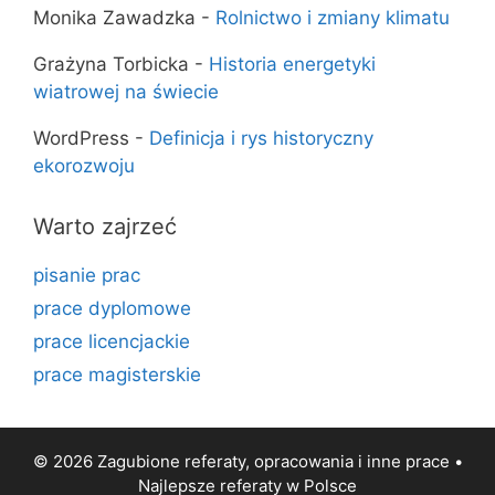
Monika Zawadzka
-
Rolnictwo i zmiany klimatu
Grażyna Torbicka
-
Historia energetyki
wiatrowej na świecie
WordPress
-
Definicja i rys historyczny
ekorozwoju
Warto zajrzeć
pisanie prac
prace dyplomowe
prace licencjackie
prace magisterskie
© 2026 Zagubione referaty, opracowania i inne prace •
Najlepsze
referaty
w Polsce