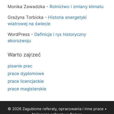
Monika Zawadzka
-
Rolnictwo i zmiany klimatu
Grażyna Torbicka
-
Historia energetyki
wiatrowej na świecie
WordPress
-
Definicja i rys historyczny
ekorozwoju
Warto zajrzeć
pisanie prac
prace dyplomowe
prace licencjackie
prace magisterskie
© 2026 Zagubione referaty, opracowania i inne prace •