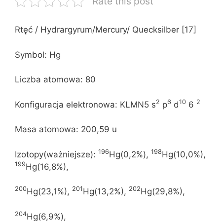
Rate this post
Rtęć / Hydrargyrum/Mercury/ Quecksilber [17]
Symbol: Hg
Liczba atomowa: 80
2
6
10
2
Konfiguracja elektronowa: KLMN5 s
p
d
6
Masa atomowa: 200,59 u
196
198
Izotopy(ważniejsze):
Hg(0,2%),
Hg(10,0%),
199
Hg(16,8%),
200
201
202
Hg(23,1%),
Hg(13,2%),
Hg(29,8%),
204
Hg(6,9%),