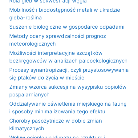
Rola gleb w sekwestracji węgla
Mobilność i biodostępność metali w układzie
gleba-roślina
Suszenie biologiczne w gospodarce odpadami
Metody oceny sprawdzalności prognoz
meteorologicznych
Możliwości interpretacyjne szczątków
bezkręgowców w analizach paleoekologicznych
Procesy synantropizacji, czyli przystosowywania
się ptaków do życia w mieście
Zmiany wzorca sukcesji na wysypisku popiołów
pospalarnianych
Oddziaływanie oświetlenia miejskiego na faunę
i sposoby minimalizowania tego efektu
Choroby pasożytnicze w dobie zmian
klimatycznych
Wpływ ocieplenia klimatu na strukturę i