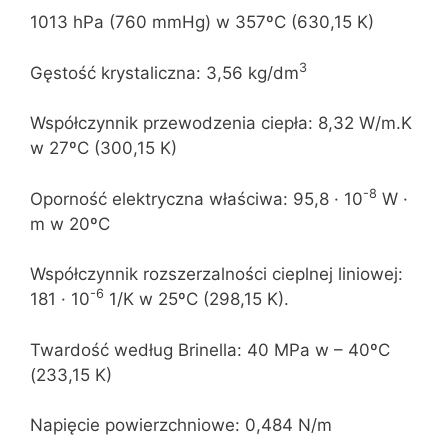
1013 hPa (760 mmHg) w 357ºC (630,15 K)
3
Gęstość krystaliczna: 3,56 kg/dm
Współczynnik przewodzenia ciepła: 8,32 W/m.K
w 27ºC (300,15 K)
-8
Oporność elektryczna właściwa: 95,8 · 10
W ·
m w 20ºC
Współczynnik rozszerzalności cieplnej liniowej:
-6
181 · 10
1/K w 25ºC (298,15 K).
Twardość według Brinella: 40 MPa w – 40ºC
(233,15 K)
Napięcie powierzchniowe: 0,484 N/m