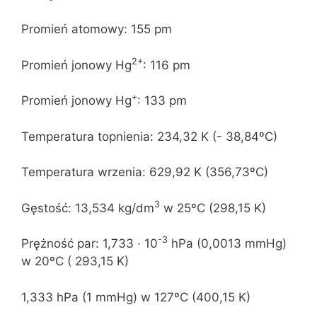
Promień atomowy: 155 pm
2+
Promień jonowy Hg
: 116 pm
+
Promień jonowy Hg
: 133 pm
Temperatura topnienia: 234,32 K (- 38,84ºC)
Temperatura wrzenia: 629,92 K (356,73ºC)
3
Gęstość: 13,534 kg/dm
w 25ºC (298,15 K)
-3
Prężność par: 1,733 · 10
hPa (0,0013 mmHg)
w 20ºC ( 293,15 K)
1,333 hPa (1 mmHg) w 127ºC (400,15 K)