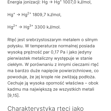
+
Energia jonizacji: Hg → Hg
1007,0 kJ/mol,
+
2+
Hg
→ Hg
1809,7 kJ/mol,
2+
3+
Hg
→ Hg
3300 kJ/mol.
Rtęć jest srebrzystoszarym metalem o silnym
połysku. W temperaturze normalnej posiada
wysoką prężność par 0,17 Pa i jako jedyny
pierwiastek metaliczny występuje w stanie
ciekłym. W porównaniu z innymi cieczami rtęć
ma bardzo duże napięcie powierzchniowe, co
powoduje, że jej krople nie zwilżają podłoża.
Cechuje ją wysoka oporność właściwa – obok
kadmu ma największą ze wszystkich metali
[9,15].
Charakterystyka rtęci jako