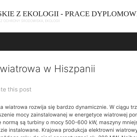
SKIE Z EKOLOGII - PRACE DYPLOMOW
C Z OCHRONY ŚRODOWISKA, EKOLOGII
wiatrowa w Hiszpanii
te this post
a wiatrowa rozwija się bardzo dynamicznie. W ciągu trz
kszenie mocy zainstalowanej w energetyce wiatrowej po
ie normą są turbiny o mocy 500-600 kW, maszyny mniej
zie instalowane. Krajowa produkcja elektrowni wiatrow