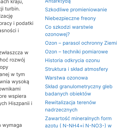
Antarktydą
nach kraju,
i turbin.
Szkodliwe promieniowanie
izację
Niebezpieczne freony
pracy i podatki
Co szkodzi warstwie
sności i
ozonowej?
Ozon – parasol ochronny Ziemi
Ozon – techniki pomiarowe
 zwłaszcza w
hoć rozwój
Historia odkrycia ozonu
ropy
Struktura i skład atmosfery
anej w tym
Warstwa ozonowa
pewnia wysoką
Skład granulometryczny gleb
kownikami
badanych obiektów
ore wspiera
Rewitalizacja terenów
ch Hiszpanii i
nadrzecznych
Zawartość mineralnych form
m
wymaga
azotu ( N-NH4+i N-NO3-) w