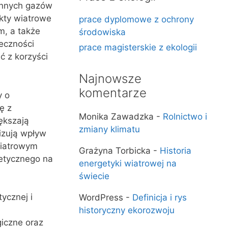
 innych gazów
ekty wiatrowe
prace dyplomowe z ochrony
m, a także
środowiska
łeczności
prace magisterskie z ekologii
ć z korzyści
Najnowsze
komentarze
y o
ę z
Monika Zawadzka
-
Rolnictwo i
ększają
zmiany klimatu
izują wpływ
wiatrowym
Grażyna Torbicka
-
Historia
getycznego na
energetyki wiatrowej na
świecie
ycznej i
WordPress
-
Definicja i rys
historyczny ekorozwoju
giczne oraz