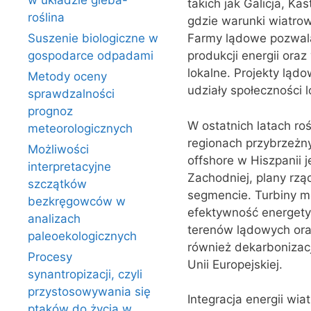
w układzie gleba-
takich jak Galicja, Ka
roślina
gdzie warunki wiatrowe
Suszenie biologiczne w
Farmy lądowe pozwalaj
gospodarce odpadami
produkcji energii oraz
lokalne. Projekty lą
Metody oceny
udziały społeczności 
sprawdzalności
prognoz
W ostatnich latach ro
meteorologicznych
regionach przybrzeżn
Możliwości
offshore w Hiszpanii 
interpretacyjne
Zachodniej, plany rz
szczątków
segmencie. Turbiny mo
bezkręgowców w
efektywność energetyc
analizach
terenów lądowych ora
paleoekologicznych
również dekarbonizacj
Procesy
Unii Europejskiej.
synantropizacji, czyli
przystosowywania się
Integracja energii wi
ptaków do życia w