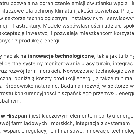
iatru pozwala na ograniczenie emisji dwutlenku węgla i
t kluczowe dla ochrony klimatu i jakości powietrza. Proj
w sektorze technologicznym, instalacyjnym i serwisowy
nej infrastruktury. Modele współwłasności i udziału spo
akceptację inwestycji i pozwalają mieszkańcom korzysta
nych z produkcją energii.
y nacisk na
innowacje technologiczne
, takie jak turbin
eligentne systemy monitorowania pracy turbin, integracj
raz rozwój farm morskich. Nowoczesne technologie zwi
zną, obniżają koszty produkcji energii, a także minimal
az i środowisko naturalne. Badania i rozwój w sektorze 
zrostu konkurencyjności hiszpańskiego przemysłu ener
lobalnym.
 w Hiszpanii
jest kluczowym elementem polityki energet
ozwój farm lądowych i morskich, integracja z systemem
 wsparcie regulacyjne i finansowe, innowacje technolo