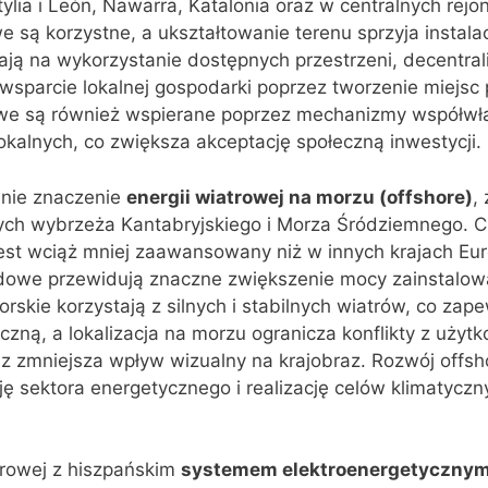
stylia i León, Nawarra, Katalonia oraz w centralnych rejo
 są korzystne, a ukształtowanie terenu sprzyja instalacj
ą na wykorzystanie dostępnych przestrzeni, decentral
 wsparcie lokalnej gospodarki poprzez tworzenie miejsc 
dowe są również wspierane poprzez mechanizmy współwła
lokalnych, co zwiększa akceptację społeczną inwestycji.
śnie znaczenie
energii wiatrowej na morzu (offshore)
,
ych wybrzeża Kantabryjskiego i Morza Śródziemnego. C
jest wciąż mniej zaawansowany niż w innych krajach Eu
ądowe przewidują znaczne zwiększenie mocy zainstalow
rskie korzystają z silnych i stabilnych wiatrów, co za
zną, a lokalizacja na morzu ogranicza konflikty z użyt
z zmniejsza wpływ wizualny na krajobraz. Rozwój offsh
ę sektora energetycznego i realizację celów klimatyczny
atrowej z hiszpańskim
systemem elektroenergetyczny