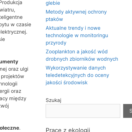
Produkcja
glebie
wiatru,
Metody aktywnej ochrony
teligentne
ptaków
pytu w czasie
Aktualne trendy i nowe
lektrycznej.
technologie w monitoringu
sie
przyrody
Zooplankton a jakość wód
drobnych zbiorników wodnych
trumenty
Wykorzystywanie danych
ej oraz ulgi
teledetekcyjnych do oceny
 projektów
jakości środowisk
nologii
rgii oraz
racy między
Szukaj
zwój
S
połeczne
.
Prace z ekologii