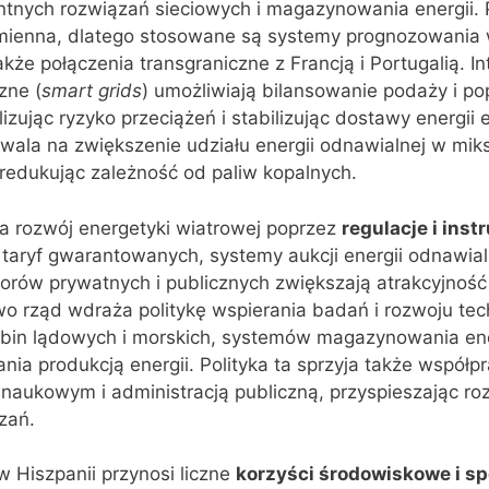
ntnych rozwiązań sieciowych i magazynowania energii. 
 zmienna, dlatego stosowane są systemy prognozowania 
kże połączenia transgraniczne z Francją i Portugalią. In
zne (
smart grids
) umożliwiają bilansowanie podaży i po
zując ryzyko przeciążeń i stabilizując dostawy energii e
ozwala na zwiększenie udziału energii odnawialnej w mik
redukując zależność od paliw kopalnych.
a rozwój energetyki wiatrowej poprzez
regulacje i ins
 taryf gwarantowanych, systemy aukcji energii odnawialn
orów prywatnych i publicznych zwiększają atrakcyjność
 rząd wdraża politykę wspierania badań i rozwoju tech
rbin lądowych i morskich, systemów magazynowania ene
ania produkcją energii. Polityka ta sprzyja także współp
naukowym i administracją publiczną, przyspieszając ro
zań.
 Hiszpanii przynosi liczne
korzyści środowiskowe i s