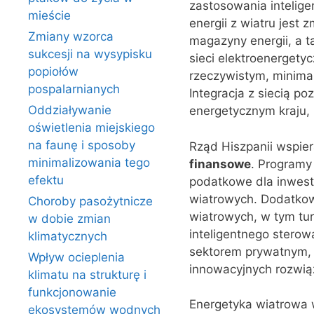
zastosowania intelige
mieście
energii z wiatru jest
Zmiany wzorca
magazyny energii, a ta
sukcesji na wysypisku
sieci elektroenergetyc
popiołów
rzeczywistym, minimali
pospalarnianych
Integracja z siecią p
Oddziaływanie
energetycznym kraju, 
oświetlenia miejskiego
na faunę i sposoby
Rząd Hiszpanii wspier
minimalizowania tego
finansowe
. Programy
efektu
podatkowe dla inwest
wiatrowych. Dodatkowo
Choroby pasożytnicze
wiatrowych, w tym tu
w dobie zmian
inteligentnego sterow
klimatycznych
sektorem prywatnym, 
Wpływ ocieplenia
innowacyjnych rozwią
klimatu na strukturę i
funkcjonowanie
Energetyka wiatrowa w
ekosystemów wodnych