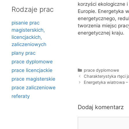
korzyści ekologiczne 
Rodzaje prac
Europie. Energetyka w
energetycznego, reduk
pisanie prac
tworzenia miejsc pra
magisterskich,
energetycznej kraju.
licencjackich,
zaliczeniowych
plany prac
prace dyplomowe
prace licencjackie
Kategorie
prace dyplomowe
Charakterystyka rtęci j
prace magisterskie
Energetyka wiatrowa –
prace zaliczeniowe
referaty
Dodaj komentarz
Komentarz