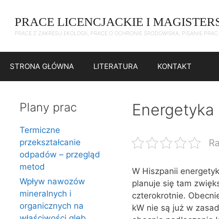
Przejdź
do
PRACE LICENCJACKIE I MAGISTER
treści
PRACE Z ZAKRESU EKOLOGII, PRACE O OCHRONIE ŚRODOWISKA, PISANIE PRA
STRONA GŁÓWNA
LITERATURA
KONTAKT
Plany prac
Energetyka 
Termiczne
Ra
przekształcanie
odpadów – przegląd
metod
W Hiszpanii energetyk
Wpływ nawozów
planuje się tam zwię
mineralnych i
czterokrotnie. Obecn
organicznych na
kW nie są już w zasad
właściwości gleb