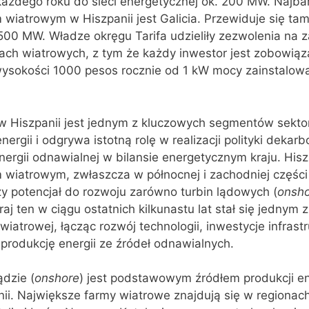
ażdego roku do sieci energetycznej ok. 200 MW. Najbar
wiatrowym w Hiszpanii jest Galicia. Przewiduje się ta
500 MW. Władze okręgu Tarifa udzieliły zezwolenia na 
ch wiatrowych, z tym że każdy inwestor jest zobowiąz
ysokości 1000 pesos rocznie od 1 kW mocy zainstalowa
w Hiszpanii jest jednym z kluczowych segmentów sekto
ergii i odgrywa istotną rolę w realizacji polityki dekarb
nergii odnawialnej w bilansie energetycznym kraju. Hisz
iatrowym, zwłaszcza w północnej i zachodniej części 
y potencjał do rozwoju zarówno turbin lądowych (
onsh
Kraj ten w ciągu ostatnich kilkunastu lat stał się jednym 
iatrowej, łącząc rozwój technologii, inwestycje infrast
 produkcję energii ze źródeł odnawialnych.
ądzie (
onshore
) jest podstawowym źródłem produkcji en
nii. Największe farmy wiatrowe znajdują się w regionac