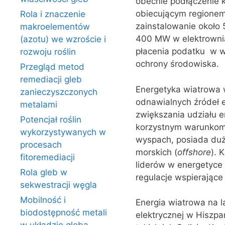
obecnie podłączenie k
obiecującym regionem 
Rola i znaczenie
zainstalowanie około 
makroelementów
400 MW w elektrownia
(azotu) we wzroście i
płacenia podatku w w
rozwoju roślin
ochrony środowiska.
Przegląd metod
remediacji gleb
Energetyka wiatrowa 
zanieczyszczonych
odnawialnych źródeł en
metalami
zwiększania udziału e
Potencjał roślin
korzystnym warunkom w
wykorzystywanych w
wyspach, posiada duż
procesach
morskich (
offshore
). 
fitoremediacji
liderów w energetyce w
Rola gleb w
regulacje wspierające
sekwestracji węgla
Mobilność i
Energia wiatrowa na l
biodostępność metali
elektrycznej w Hiszpa