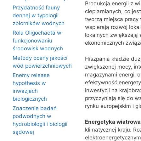
Produkcja energii z w
Przydatność fauny
cieplarnianych, co jes
dennej w typologii
tworzą miejsca pracy 
zbiorników wodnych
wspierają rozwój lokal
Rola Oligochaeta w
lokalnych zwiększają 
funkcjonowaniu
ekonomicznych związa
środowisk wodnych
Metody oceny jakości
Hiszpania kładzie duż
wód powierzchniowych
zwiększonej mocy, int
magazynami energii o
Enemy release
efektywność energetyc
hypothesis w
inwestycji na krajobr
inwazjach
przyczyniają się do w
biologicznych
rynku europejskim i g
Znaczenie badań
podwodnych w
Energetyka wiatrowa
hydrobiologii i biologii
klimatycznej kraju. R
sądowej
elektroenergetycznym,