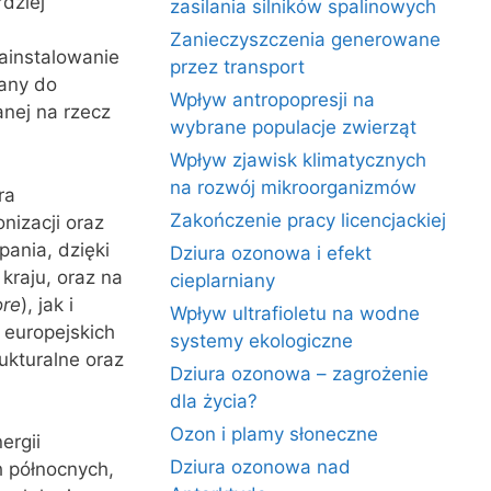
dziej
zasilania silników spalinowych
m
Zanieczyszczenia generowane
zainstalowanie
przez transport
any do
Wpływ antropopresji na
nej na rzecz
wybrane populacje zwierząt
Wpływ zjawisk klimatycznych
na rozwój mikroorganizmów
ra
Zakończenie pracy licencjackiej
onizacji oraz
pania, dzięki
Dziura ozonowa i efekt
kraju, oraz na
cieplarniany
ore
), jak i
Wpływ ultrafioletu na wodne
z europejskich
systemy ekologiczne
rukturalne oraz
Dziura ozonowa – zagrożenie
dla życia?
Ozon i plamy słoneczne
ergii
Dziura ozonowa nad
h północnych,