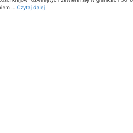
ości krajów rozwiniętych zawierał się w granicach 30-
niem …
Czytaj dalej