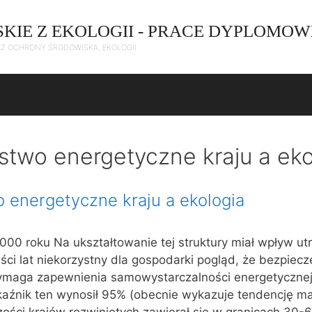
SKIE Z EKOLOGII - PRACE DYPLOMOW
C Z OCHRONY ŚRODOWISKA, EKOLOGII
two energetyczne kraju a eko
 energetyczne kraju a ekologia
000 roku Na ukształtowanie tej struktury miał wpływ ut
ści lat niekorzystny dla gospodarki pogląd, że bezpiec
ymaga zapewnienia samowystarczalności energetycznej
kaźnik ten wynosił 95% (obecnie wykazuje tendencję ma