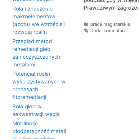
podczas gdy w większ
Prawdziwym zagroże
Rola i znaczenie
makroelementów
Kategorie
(azotu) we wzroście i
prace magisterskie
Dodaj komentarz
rozwoju roślin
Przegląd metod
remediacji gleb
zanieczyszczonych
metalami
Potencjał roślin
wykorzystywanych w
procesach
fitoremediacji
Rola gleb w
sekwestracji węgla
Mobilność i
biodostępność metali