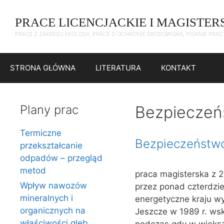
Przejdź
do
PRACE LICENCJACKIE I MAGISTER
treści
PRACE Z ZAKRESU EKOLOGII, PRACE O OCHRONIE ŚRODOWISKA, PISANIE PRA
STRONA GŁÓWNA
LITERATURA
KONTAKT
Plany prac
Bezpieczeńs
Termiczne
Bezpieczeństwo
przekształcanie
odpadów – przegląd
metod
praca magisterska z 2
Wpływ nawozów
przez ponad czterdzie
mineralnych i
energetyczne kraju w
organicznych na
Jeszcze w 1989 r. ws
właściwości gleb