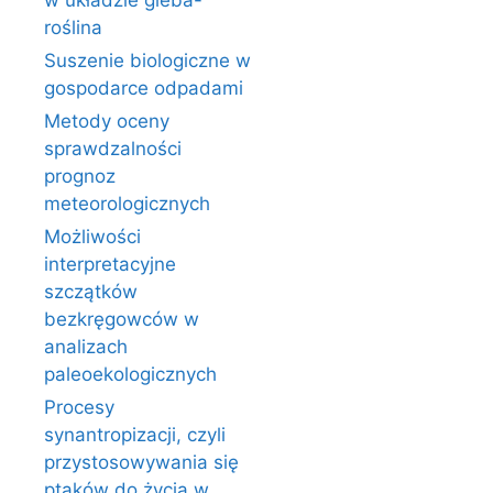
w układzie gleba-
roślina
Suszenie biologiczne w
gospodarce odpadami
Metody oceny
sprawdzalności
prognoz
meteorologicznych
Możliwości
interpretacyjne
szczątków
bezkręgowców w
analizach
paleoekologicznych
Procesy
synantropizacji, czyli
przystosowywania się
ptaków do życia w