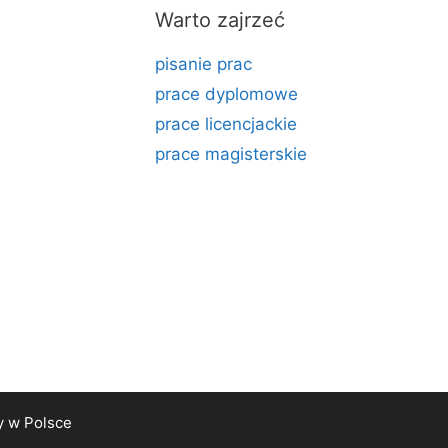
Warto zajrzeć
pisanie prac
prace dyplomowe
prace licencjackie
prace magisterskie
y
w Polsce