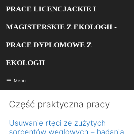
Przejdź
PRACE LICENCJACKIE I
do
treści
MAGISTERSKIE Z EKOLOGII -
PRACE DYPLOMOWE Z
EKOLOGII
Menu
Część praktyczna pracy
Usuwanie rtęci ze zużytych
sorbentów węglowych – badania