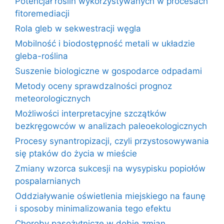
Potencjał roślin wykorzystywanych w procesach
fitoremediacji
Rola gleb w sekwestracji węgla
Mobilność i biodostępność metali w układzie
gleba-roślina
Suszenie biologiczne w gospodarce odpadami
Metody oceny sprawdzalności prognoz
meteorologicznych
Możliwości interpretacyjne szczątków
bezkręgowców w analizach paleoekologicznych
Procesy synantropizacji, czyli przystosowywania
się ptaków do życia w mieście
Zmiany wzorca sukcesji na wysypisku popiołów
pospalarnianych
Oddziaływanie oświetlenia miejskiego na faunę
i sposoby minimalizowania tego efektu
Choroby pasożytnicze w dobie zmian