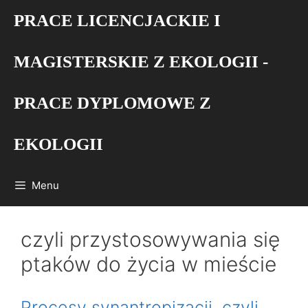
Przejdź
PRACE LICENCJACKIE I
do
treści
MAGISTERSKIE Z EKOLOGII -
PRACE DYPLOMOWE Z
EKOLOGII
Menu
czyli przystosowywania się
ptaków do życia w mieście
Procesy synantropizacji, czyli