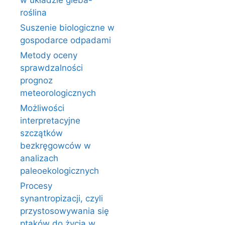
w układzie gleba-
roślina
Suszenie biologiczne w
gospodarce odpadami
Metody oceny
sprawdzalności
prognoz
meteorologicznych
Możliwości
interpretacyjne
szczątków
bezkręgowców w
analizach
paleoekologicznych
Procesy
synantropizacji, czyli
przystosowywania się
ptaków do życia w