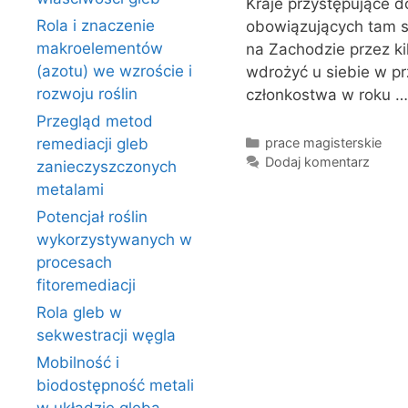
Kraje przystępujące 
Rola i znaczenie
obowiązujących tam st
makroelementów
na Zachodzie przez ki
(azotu) we wzroście i
wdrożyć u siebie w prz
rozwoju roślin
członkostwa w roku 
Przegląd metod
Kategorie
prace magisterskie
remediacji gleb
Dodaj komentarz
zanieczyszczonych
metalami
Potencjał roślin
wykorzystywanych w
procesach
fitoremediacji
Rola gleb w
sekwestracji węgla
Mobilność i
biodostępność metali