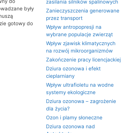
wny do
zasilania silników spalinowych
rowadzane były
Zanieczyszczenia generowane
 muszą
przez transport
dzie gotowy do
Wpływ antropopresji na
wybrane populacje zwierząt
Wpływ zjawisk klimatycznych
na rozwój mikroorganizmów
Zakończenie pracy licencjackiej
Dziura ozonowa i efekt
cieplarniany
Wpływ ultrafioletu na wodne
systemy ekologiczne
Dziura ozonowa – zagrożenie
dla życia?
Ozon i plamy słoneczne
Dziura ozonowa nad