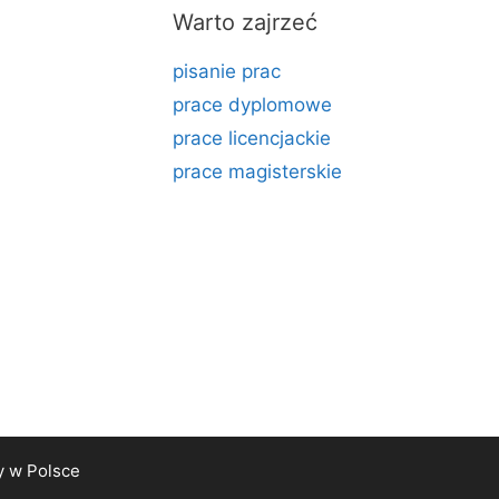
Warto zajrzeć
pisanie prac
prace dyplomowe
prace licencjackie
prace magisterskie
y
w Polsce