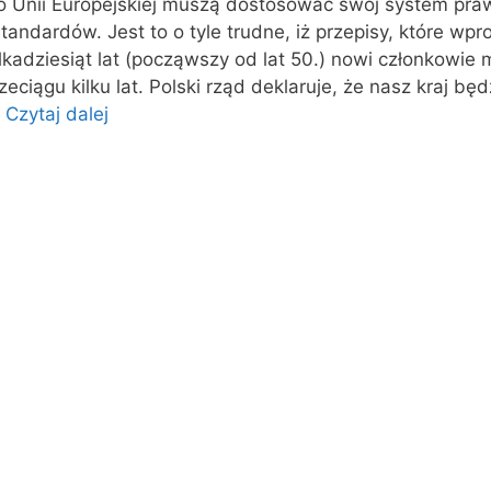
do Unii Europejskiej muszą dostosować swój system pra
andardów. Jest to o tyle trudne, iż przepisy, które wp
lkadziesiąt lat (począwszy od lat 50.) nowi członkowie
eciągu kilku lat. Polski rząd deklaruje, że nasz kraj bę
…
Czytaj dalej