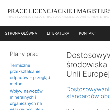
Przejdź
do
PRACE LICENCJACKIE I MAGISTER
treści
PRACE Z ZAKRESU EKOLOGII, PRACE O OCHRONIE ŚRODOWISKA, PISANIE PRA
STRONA GŁÓWNA
LITERATURA
KONTAKT
Plany prac
Dostosowyw
środowiska
Termiczne
przekształcanie
Unii Europej
odpadów – przegląd
metod
Dostosowywanie
Wpływ nawozów
standardów obo
mineralnych i
organicznych na
właściwości gleb