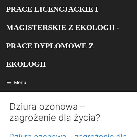
Przejdź
PRACE LICENCJACKIE I
do
treści
MAGISTERSKIE Z EKOLOGII -
PRACE DYPLOMOWE Z
EKOLOGII
Menu
Dziura ozonowa –
zagrożenie dla życia?
Dziura ozonowa – zagrożenie dla