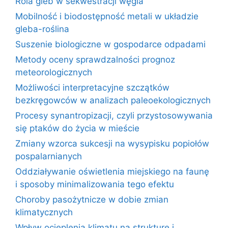
Rola gleb w sekwestracji węgla
Mobilność i biodostępność metali w układzie
gleba-roślina
Suszenie biologiczne w gospodarce odpadami
Metody oceny sprawdzalności prognoz
meteorologicznych
Możliwości interpretacyjne szczątków
bezkręgowców w analizach paleoekologicznych
Procesy synantropizacji, czyli przystosowywania
się ptaków do życia w mieście
Zmiany wzorca sukcesji na wysypisku popiołów
pospalarnianych
Oddziaływanie oświetlenia miejskiego na faunę
i sposoby minimalizowania tego efektu
Choroby pasożytnicze w dobie zmian
klimatycznych
Wpływ ocieplenia klimatu na strukturę i