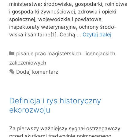
ministerstwa: środowiska, gospodarki, rol­nictwa
i gospodarki żywnościowej, zdrowia i opieki
społecznej, wo­jewódzkie i powiatowe
inspektoraty weterynaryjne, ochrony środo­
wiska i sanitarne[1]. Cechą …
Czytaj dalej
Kategorie
pisanie prac magisterskich, licencjackich,
zaliczeniowych
Dodaj komentarz
Definicja i rys historyczny
ekorozwoju
Za pierwszy ważniejszy sygnał ostrzegawczy
przed skutkami tra­dycyjnie pojmowanego