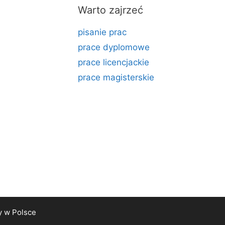
Warto zajrzeć
pisanie prac
prace dyplomowe
prace licencjackie
prace magisterskie
y
w Polsce