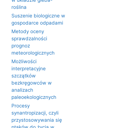
w układzie gleba-
roślina
Suszenie biologiczne w
gospodarce odpadami
Metody oceny
sprawdzalności
prognoz
meteorologicznych
Możliwości
interpretacyjne
szczątków
bezkręgowców w
analizach
paleoekologicznych
Procesy
synantropizacji, czyli
przystosowywania się
ptaków do życia w