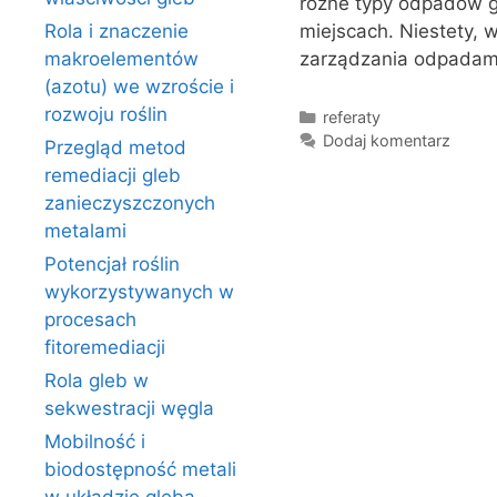
różne typy odpadów g
Rola i znaczenie
miejscach. Niestety, 
makroelementów
zarządzania odpadami
(azotu) we wzroście i
rozwoju roślin
Kategorie
referaty
Dodaj komentarz
Przegląd metod
remediacji gleb
zanieczyszczonych
metalami
Potencjał roślin
wykorzystywanych w
procesach
fitoremediacji
Rola gleb w
sekwestracji węgla
Mobilność i
biodostępność metali