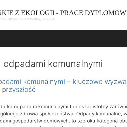
SKIE Z EKOLOGII - PRACE DYPLOMOW
C Z OCHRONY ŚRODOWISKA, EKOLOGII
 odpadami komunalnymi
adami komunalnymi – kluczowe wyzwan
 przyszłość
arka odpadami komunalnymi to obszar istotny zarówno
a ogólnego zdrowia społeczeństwa. Odpady komunalne, w
dami gospodarstw domowych, to szeroka kategoria ob