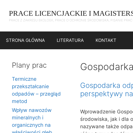
Przejdź
do
PRACE LICENCJACKIE I MAGISTER
treści
PRACE Z ZAKRESU EKOLOGII, PRACE O OCHRONIE ŚRODOWISKA, PISANIE PRA
STRONA GŁÓWNA
LITERATURA
KONTAKT
Plany prac
Gospodarka
Termiczne
Gospodarka odp
przekształcanie
perspektywy na
odpadów – przegląd
metod
Wpływ nawozów
Wprowadzenie Gospod
mineralnych i
środowiska, jak i dl
organicznych na
nazywane także odpa
właściwości gleb