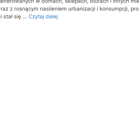
enerowanych w domach, sklepach, biurach i innych mie
wraz z rosnącym nasileniem urbanizacji i konsumpcji, pr
 stał się …
Czytaj dalej