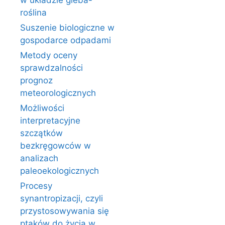
w układzie gleba-
roślina
Suszenie biologiczne w
gospodarce odpadami
Metody oceny
sprawdzalności
prognoz
meteorologicznych
Możliwości
interpretacyjne
szczątków
bezkręgowców w
analizach
paleoekologicznych
Procesy
synantropizacji, czyli
przystosowywania się
ptaków do życia w