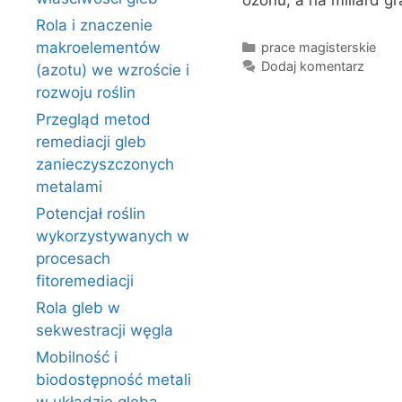
ozonu, a na miliard 
Rola i znaczenie
Kategorie
makroelementów
prace magisterskie
Dodaj komentarz
(azotu) we wzroście i
rozwoju roślin
Przegląd metod
remediacji gleb
zanieczyszczonych
metalami
Potencjał roślin
wykorzystywanych w
procesach
fitoremediacji
Rola gleb w
sekwestracji węgla
Mobilność i
biodostępność metali