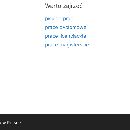
Warto zajrzeć
pisanie prac
prace dyplomowe
prace licencjackie
prace magisterskie
y
w Polsce