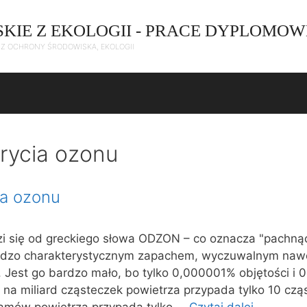
SKIE Z EKOLOGII - PRACE DYPLOMOW
C Z OCHRONY ŚRODOWISKA, EKOLOGII
krycia ozonu
ia ozonu
się od greckiego słowa ODZON – co oznacza "pachnąc
ardzo charakterystycznym zapachem, wyczuwalnym nawe
. Jest go bardzo mało, bo tylko 0,000001% objętości i
 na miliard cząsteczek powietrza przypada tylko 10 czą