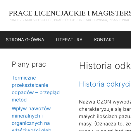
Przejdź
do
PRACE LICENCJACKIE I MAGISTER
treści
PRACE Z ZAKRESU EKOLOGII, PRACE O OCHRONIE ŚRODOWISKA, PISANIE PRA
STRONA GŁÓWNA
LITERATURA
KONTAKT
Plany prac
Historia od
Termiczne
Historia odkryc
przekształcanie
odpadów – przegląd
metod
Nazwa OZON wywodzi 
Wpływ nawozów
charakteryzuje się b
mineralnych i
małych ilościach gazu
organicznych na
masy. (Oznacza to, że
właściwości gleb