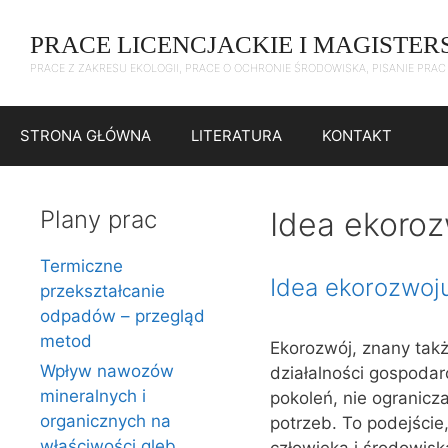
Przejdź
do
PRACE LICENCJACKIE I MAGISTER
treści
PRACE Z ZAKRESU EKOLOGII, PRACE O OCHRONIE ŚRODOWISKA, PISANIE PRA
STRONA GŁÓWNA
LITERATURA
KONTAKT
Plany prac
Idea ekoro
Termiczne
Idea ekorozwoj
przekształcanie
odpadów – przegląd
metod
Ekorozwój, znany tak
Wpływ nawozów
działalności gospodar
mineralnych i
pokoleń, nie ogranicz
organicznych na
potrzeb. To podejście
właściwości gleb