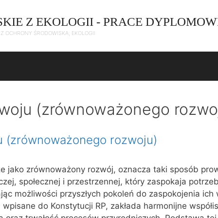
SKIE Z EKOLOGII - PRACE DYPLOMOW
C Z OCHRONY ŚRODOWISKA, EKOLOGII
zwoju (zrównoważonego rozwo
u (zrównoważonego rozwoju)
że jako zrównoważony rozwój, oznacza taki sposób pro
czej, społecznej i przestrzennej, który zaspokaja potrz
ając możliwości przyszłych pokoleń do zaspokojenia ich
, wpisane do Konstytucji RP, zakłada harmonijne współis