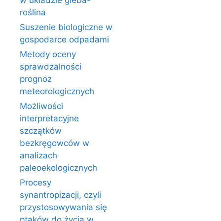
w układzie gleba-
roślina
Suszenie biologiczne w
gospodarce odpadami
Metody oceny
sprawdzalności
prognoz
meteorologicznych
Możliwości
interpretacyjne
szczątków
bezkręgowców w
analizach
paleoekologicznych
Procesy
synantropizacji, czyli
przystosowywania się
ptaków do życia w