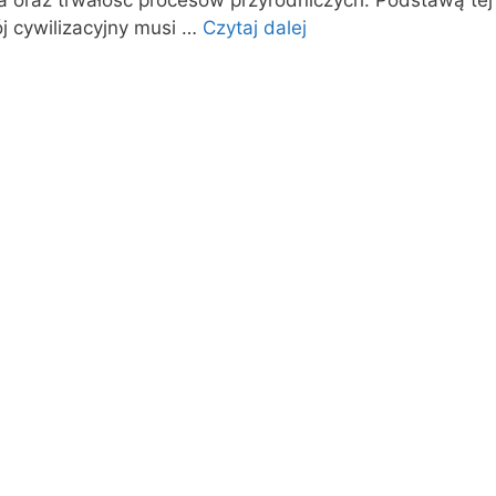
a oraz trwałość procesów przyrodniczych. Podstawą tej i
j cywilizacyjny musi …
Czytaj dalej