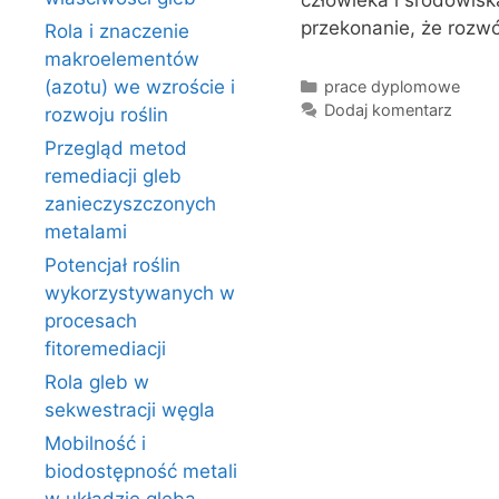
człowieka i środowisk
przekonanie, że rozwó
Rola i znaczenie
makroelementów
Kategorie
(azotu) we wzroście i
prace dyplomowe
Dodaj komentarz
rozwoju roślin
Przegląd metod
remediacji gleb
zanieczyszczonych
metalami
Potencjał roślin
wykorzystywanych w
procesach
fitoremediacji
Rola gleb w
sekwestracji węgla
Mobilność i
biodostępność metali