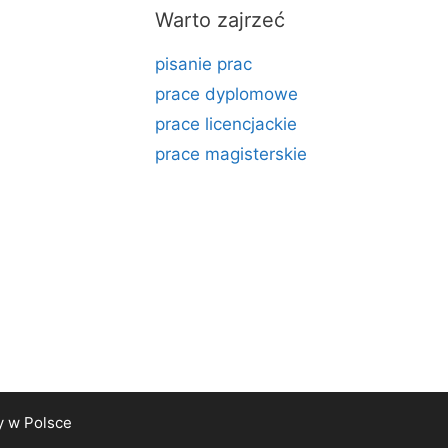
Warto zajrzeć
pisanie prac
prace dyplomowe
prace licencjackie
prace magisterskie
y
w Polsce