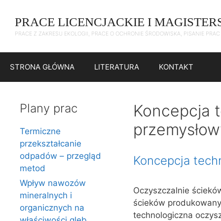
Przejdź
do
PRACE LICENCJACKIE I MAGISTER
treści
PRACE Z ZAKRESU EKOLOGII, PRACE O OCHRONIE ŚRODOWISKA, PISANIE PRA
STRONA GŁÓWNA
LITERATURA
KONTAKT
Plany prac
Koncepcja t
przemysłow
Termiczne
przekształcanie
odpadów – przegląd
Koncepcja tech
metod
Wpływ nawozów
Oczyszczalnie ściekó
mineralnych i
ścieków produkowanyc
organicznych na
technologiczna oczys
właściwości gleb