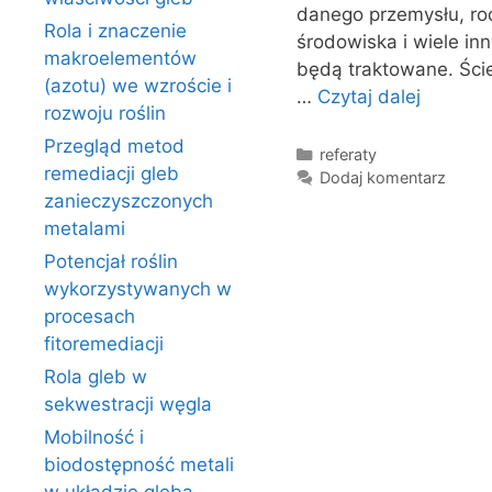
danego przemysłu, ro
Rola i znaczenie
środowiska i wiele in
makroelementów
będą traktowane. Ści
(azotu) we wzroście i
…
Czytaj dalej
rozwoju roślin
Przegląd metod
Kategorie
referaty
remediacji gleb
Dodaj komentarz
zanieczyszczonych
metalami
Potencjał roślin
wykorzystywanych w
procesach
fitoremediacji
Rola gleb w
sekwestracji węgla
Mobilność i
biodostępność metali