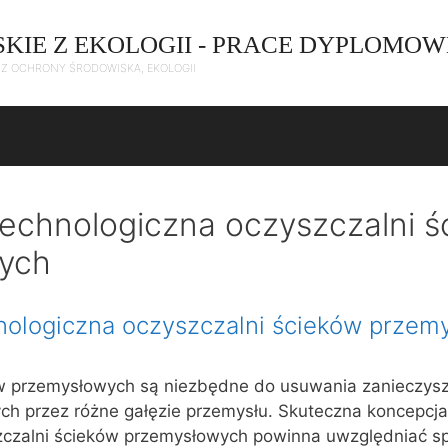
SKIE Z EKOLOGII - PRACE DYPLOMOW
C Z OCHRONY ŚRODOWISKA, EKOLOGII
echnologiczna oczyszczalni ś
ych
nologiczna oczyszczalni ścieków przem
w przemysłowych są niezbędne do usuwania zanieczys
h przez różne gałęzie przemysłu. Skuteczna koncepcja
zczalni ścieków przemysłowych powinna uwzględniać sp