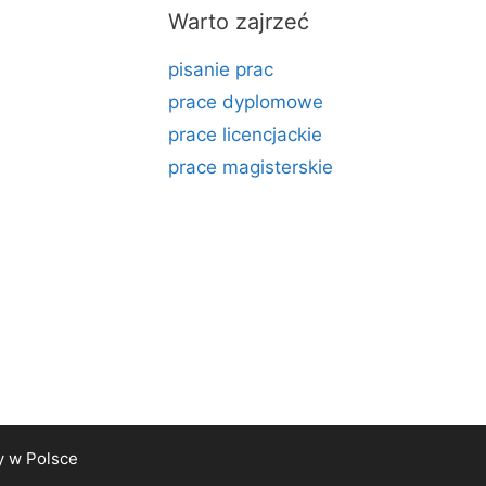
Warto zajrzeć
pisanie prac
prace dyplomowe
prace licencjackie
prace magisterskie
y
w Polsce