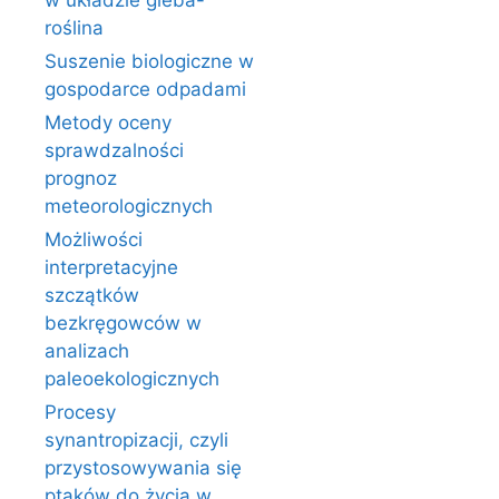
w układzie gleba-
roślina
Suszenie biologiczne w
gospodarce odpadami
Metody oceny
sprawdzalności
prognoz
meteorologicznych
Możliwości
interpretacyjne
szczątków
bezkręgowców w
analizach
paleoekologicznych
Procesy
synantropizacji, czyli
przystosowywania się
ptaków do życia w