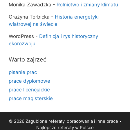
Monika Zawadzka
-
Rolnictwo i zmiany klimatu
Grażyna Torbicka
-
Historia energetyki
wiatrowej na świecie
WordPress
-
Definicja i rys historyczny
ekorozwoju
Warto zajrzeć
pisanie prac
prace dyplomowe
prace licencjackie
prace magisterskie
© 2026 Zagubione referaty, opracowania i inne prace •
Najlepsze
referaty
w Polsce