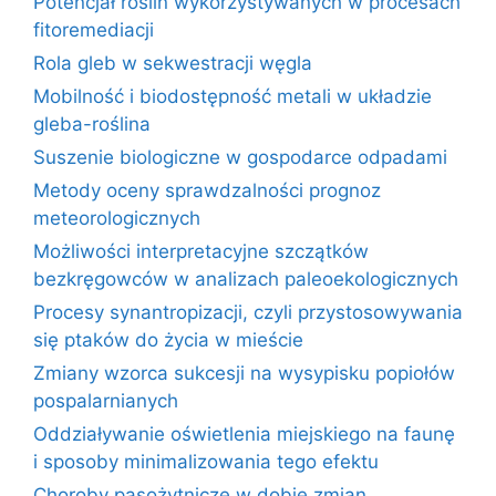
Potencjał roślin wykorzystywanych w procesach
fitoremediacji
Rola gleb w sekwestracji węgla
Mobilność i biodostępność metali w układzie
gleba-roślina
Suszenie biologiczne w gospodarce odpadami
Metody oceny sprawdzalności prognoz
meteorologicznych
Możliwości interpretacyjne szczątków
bezkręgowców w analizach paleoekologicznych
Procesy synantropizacji, czyli przystosowywania
się ptaków do życia w mieście
Zmiany wzorca sukcesji na wysypisku popiołów
pospalarnianych
Oddziaływanie oświetlenia miejskiego na faunę
i sposoby minimalizowania tego efektu
Choroby pasożytnicze w dobie zmian