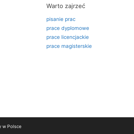
Warto zajrzeć
pisanie prac
prace dyplomowe
prace licencjackie
prace magisterskie
y
w Polsce