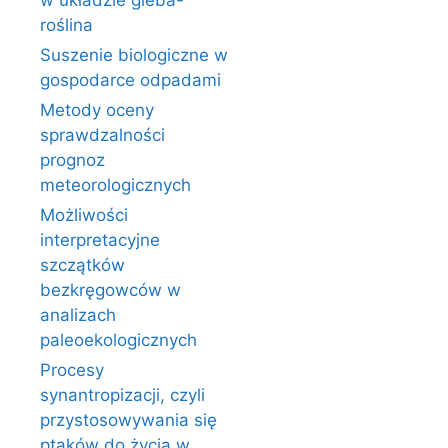
w układzie gleba-
roślina
Suszenie biologiczne w
gospodarce odpadami
Metody oceny
sprawdzalności
prognoz
meteorologicznych
Możliwości
interpretacyjne
szczątków
bezkręgowców w
analizach
paleoekologicznych
Procesy
synantropizacji, czyli
przystosowywania się
ptaków do życia w