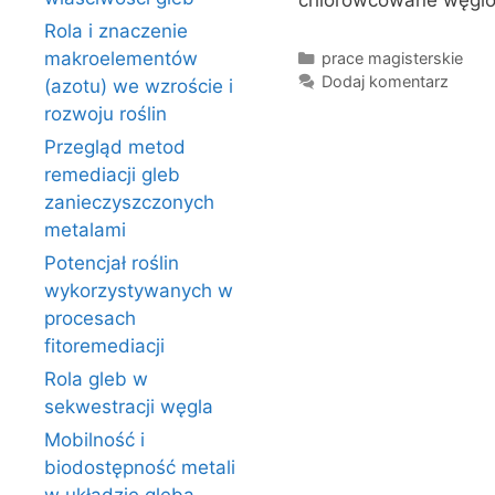
chlorowcowane węgl
Rola i znaczenie
Kategorie
makroelementów
prace magisterskie
Dodaj komentarz
(azotu) we wzroście i
rozwoju roślin
Przegląd metod
remediacji gleb
zanieczyszczonych
metalami
Potencjał roślin
wykorzystywanych w
procesach
fitoremediacji
Rola gleb w
sekwestracji węgla
Mobilność i
biodostępność metali