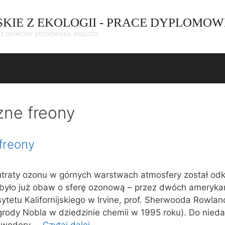
SKIE Z EKOLOGII - PRACE DYPLOMOW
C Z OCHRONY ŚRODOWISKA, EKOLOGII
zne freony
freony
utraty ozonu w górnych warstwach atmosfery został odk
e było już obaw o sferę ozonową – przez dwóch ameryka
etu Kalifornijskiego w Irvine, prof. Sherwooda Rowland
rody Nobla w dziedzinie chemii w 1995 roku). Do nied