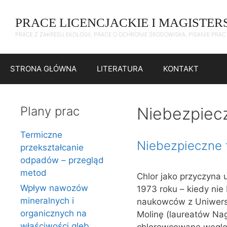
Przejdź
do
PRACE LICENCJACKIE I MAGISTER
treści
PRACE Z ZAKRESU EKOLOGII, PRACE O OCHRONIE ŚRODOWISKA, PISANIE PRA
STRONA GŁÓWNA
LITERATURA
KONTAKT
Plany prac
Niebezpiec
Termiczne
Niebezpieczne 
przekształcanie
odpadów – przegląd
metod
Chlor jako przyczyna 
Wpływ nawozów
1973 roku – kiedy ni
mineralnych i
naukowców z Uniwersyt
organicznych na
Molinę (laureatów Nag
właściwości gleb