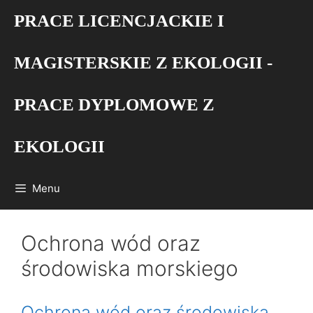
Przejdź
PRACE LICENCJACKIE I
do
treści
MAGISTERSKIE Z EKOLOGII -
PRACE DYPLOMOWE Z
EKOLOGII
Menu
Ochrona wód oraz
środowiska morskiego
Ochrona wód oraz środowiska