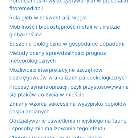
Potencjał roślin wykorzystywanych w procesach
fitoremediacji
Rola gleb w sekwestracji węgla
Mobilność i biodostępność metali w układzie
gleba-roślina
Suszenie biologiczne w gospodarce odpadami
Metody oceny sprawdzalności prognoz
meteorologicznych
Możliwości interpretacyjne szczątków
bezkręgowców w analizach paleoekologicznych
Procesy synantropizacji, czyli przystosowywania
się ptaków do życia w mieście
Zmiany wzorca sukcesji na wysypisku popiołów
pospalarnianych
Oddziaływanie oświetlenia miejskiego na faunę
i sposoby minimalizowania tego efektu
Choroby pasożytnicze w dobie zmian