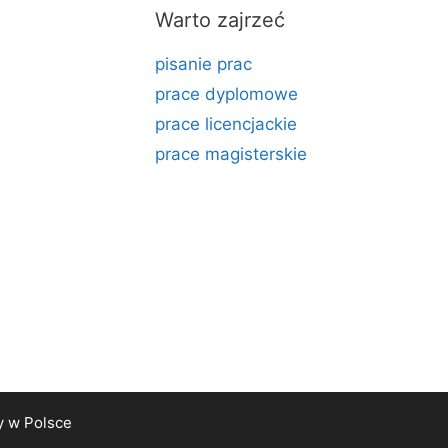
Warto zajrzeć
pisanie prac
prace dyplomowe
prace licencjackie
prace magisterskie
y
w Polsce