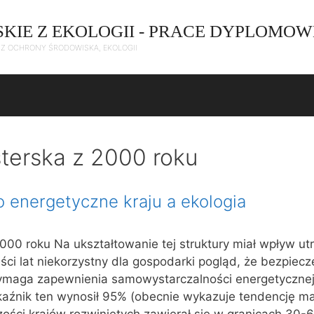
SKIE Z EKOLOGII - PRACE DYPLOMOW
C Z OCHRONY ŚRODOWISKA, EKOLOGII
terska z 2000 roku
 energetyczne kraju a ekologia
000 roku Na ukształtowanie tej struktury miał wpływ ut
ści lat niekorzystny dla gospodarki pogląd, że bezpiec
ymaga zapewnienia samowystarczalności energetycznej
kaźnik ten wynosił 95% (obecnie wykazuje tendencję ma