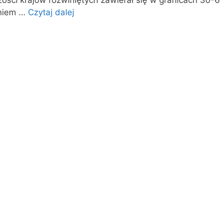
ości krajów rozwiniętych zawierał się w granicach 30-
niem …
Czytaj dalej