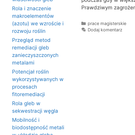
podczas gdy w większ
Prawdziwym zagroże
Rola i znaczenie
makroelementów
Kategorie
(azotu) we wzroście i
prace magisterskie
Dodaj komentarz
rozwoju roślin
Przegląd metod
remediacji gleb
zanieczyszczonych
metalami
Potencjał roślin
wykorzystywanych w
procesach
fitoremediacji
Rola gleb w
sekwestracji węgla
Mobilność i
biodostępność metali