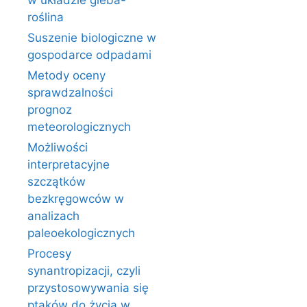
w układzie gleba-
roślina
Suszenie biologiczne w
gospodarce odpadami
Metody oceny
sprawdzalności
prognoz
meteorologicznych
Możliwości
interpretacyjne
szczątków
bezkręgowców w
analizach
paleoekologicznych
Procesy
synantropizacji, czyli
przystosowywania się
ptaków do życia w