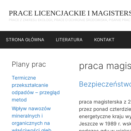
Przejdź
do
PRACE LICENCJACKIE I MAGISTER
treści
PRACE Z ZAKRESU EKOLOGII, PRACE O OCHRONIE ŚRODOWISKA, PISANIE PRA
STRONA GŁÓWNA
LITERATURA
KONTAKT
Plany prac
praca magis
Termiczne
Bezpieczeństwo
przekształcanie
odpadów – przegląd
metod
praca magisterska z 2
Wpływ nawozów
przez ponad czterdzie
mineralnych i
energetyczne kraju w
organicznych na
Jeszcze w 1989 r. ws
właściwości gleb