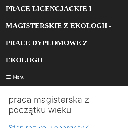
Przejdź
PRACE LICENCJACKIE I
do
treści
MAGISTERSKIE Z EKOLOGII -
PRACE DYPLOMOWE Z
EKOLOGII
Menu
praca magisterska z
początku wieku
Stan rozwoju energetyki