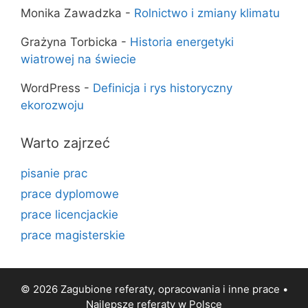
Monika Zawadzka
-
Rolnictwo i zmiany klimatu
Grażyna Torbicka
-
Historia energetyki
wiatrowej na świecie
WordPress
-
Definicja i rys historyczny
ekorozwoju
Warto zajrzeć
pisanie prac
prace dyplomowe
prace licencjackie
prace magisterskie
© 2026 Zagubione referaty, opracowania i inne prace •
Najlepsze
referaty
w Polsce