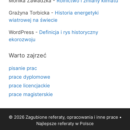
Monika Zawadzka
-
Rolnictwo i zmiany klimatu
Grażyna Torbicka
-
Historia energetyki
wiatrowej na świecie
WordPress
-
Definicja i rys historyczny
ekorozwoju
Warto zajrzeć
pisanie prac
prace dyplomowe
prace licencjackie
prace magisterskie
© 2026 Zagubione referaty, opracowania i inne prace •
Najlepsze
referaty
w Polsce