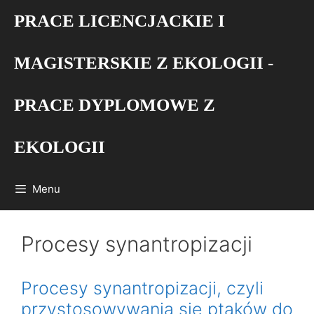
Przejdź
PRACE LICENCJACKIE I
do
treści
MAGISTERSKIE Z EKOLOGII -
PRACE DYPLOMOWE Z
EKOLOGII
Menu
Procesy synantropizacji
Procesy synantropizacji, czyli
przystosowywania się ptaków do