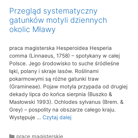
Przegląd systematyczny
gatunków motyli dziennych
okolic Mławy
praca magisterska Hesperoidea Hesperia
comma (Linnaeus, 1758) – spotykany w całej
Polsce. Jego środowisko to suche śródleśne
łąki, polany i skraje lasów. Roślinami
pokarmowymi są różne gatunki traw
(Gramineae). Pojaw motyla przypada od drugiej
dekady lipca do końca sierpnia (Buszko &
Masłowski 1993). Ochlodes sylvanus (Brem. &
Grey) – pospolity na obszarze całego kraju.
Występuje …
Czytaj dalej
Kategorie
prace magisterskie