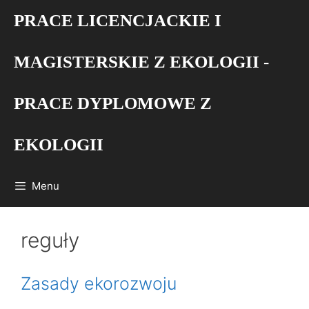
Przejdź
PRACE LICENCJACKIE I
do
treści
MAGISTERSKIE Z EKOLOGII -
PRACE DYPLOMOWE Z
EKOLOGII
Menu
reguły
Zasady ekorozwoju