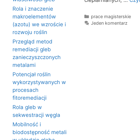
cieplarnianych, …
Czyt
Rola i znaczenie
Kategorie
makroelementów
prace magisterskie
Jeden komentarz
(azotu) we wzroście i
rozwoju roślin
Przegląd metod
remediacji gleb
zanieczyszczonych
metalami
Potencjał roślin
wykorzystywanych w
procesach
fitoremediacji
Rola gleb w
sekwestracji węgla
Mobilność i
biodostępność metali