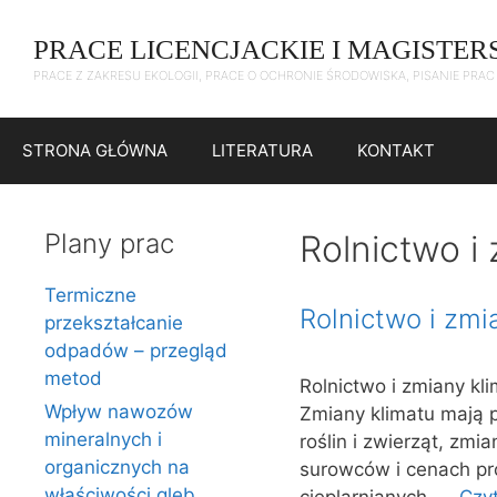
Przejdź
do
PRACE LICENCJACKIE I MAGISTER
treści
PRACE Z ZAKRESU EKOLOGII, PRACE O OCHRONIE ŚRODOWISKA, PISANIE PRA
STRONA GŁÓWNA
LITERATURA
KONTAKT
Plany prac
Rolnictwo i
Termiczne
Rolnictwo i zmi
przekształcanie
odpadów – przegląd
metod
Rolnictwo i zmiany kl
Wpływ nawozów
Zmiany klimatu mają 
mineralnych i
roślin i zwierząt, zm
organicznych na
surowców i cenach pro
właściwości gleb