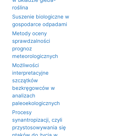
w układzie gleba-
roślina
Suszenie biologiczne w
gospodarce odpadami
Metody oceny
sprawdzalności
prognoz
meteorologicznych
Możliwości
interpretacyjne
szczątków
bezkręgowców w
analizach
paleoekologicznych
Procesy
synantropizacji, czyli
przystosowywania się
ptaków do życia w