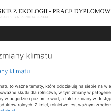
SKIE Z EKOLOGII - PRACE DYPLOMOW
C Z OCHRONY ŚRODOWISKA, EKOLOGII
 zmiany klimatu
any klimatu
imatu to ważne tematy, które oddziałują na siebie na wi
poważne skutki dla rolnictwa, w tym zmiany w patogene
iany w pogodzie i poziomie wód, a także zmiany w dostę
duktów rolnych. Z kolei, rolnictwo jest ważnym źródłe