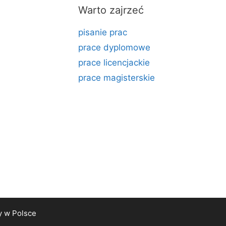
Warto zajrzeć
pisanie prac
prace dyplomowe
prace licencjackie
prace magisterskie
y
w Polsce