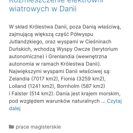
wiatrowych w Danii
W skład Królestwa Danii, poza Danią właściwą,
zajmującą większą część Półwyspu
Jutlandzkiego, oraz wyspami w Cieśninach
Duńskich, wchodzą Wyspy Owcze (terytorium
autonomiczne) i Grenlandia (wewnętrzna
autonomia w ramach Królestwa Danii).
Największymi wyspami Danii właściwej są:
Zelandia (7017 km2), Fionia (3259 km2),
Lolland (1241 km2), Bornholm (587 km2)
i Falster (514 km2). Dania jest krajem morskim,
pod względem warunków naturalnych …
Czytaj
dalej
Kategorie
prace magisterskie