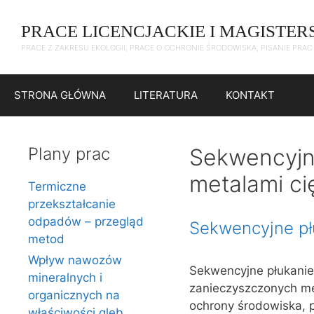
Przejdź
do
PRACE LICENCJACKIE I MAGISTER
treści
PRACE Z ZAKRESU EKOLOGII, PRACE O OCHRONIE ŚRODOWISKA, PISANIE PRA
STRONA GŁÓWNA
LITERATURA
KONTAKT
Plany prac
Sekwencyjn
metalami ci
Termiczne
przekształcanie
odpadów – przegląd
Sekwencyjne pł
metod
Wpływ nawozów
Sekwencyjne płukanie
mineralnych i
zanieczyszczonych met
organicznych na
ochrony środowiska, p
właściwości gleb