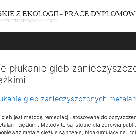
SKIE Z EKOLOGII - PRACE DYPLOMOW
C Z OCHRONY ŚRODOWISKA, EKOLOGII
e płukanie gleb zanieczyszcz
ężkimi
ukanie gleb zanieczyszczonych metalam
 gleb jest metodą remediacji, stosowaną do oczyszczan
alami ciężkimi. Metody te są istotne dla zdrowia publi
onieważ metale ciężkie są trwałe, bioakumulacyjne i to