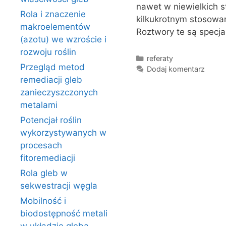
nawet w niewielkich s
Rola i znaczenie
kilkukrotnym stosowan
makroelementów
Roztwory te są specja
(azotu) we wzroście i
rozwoju roślin
Kategorie
referaty
Przegląd metod
Dodaj komentarz
remediacji gleb
zanieczyszczonych
metalami
Potencjał roślin
wykorzystywanych w
procesach
fitoremediacji
Rola gleb w
sekwestracji węgla
Mobilność i
biodostępność metali