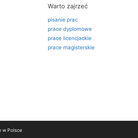
Warto zajrzeć
pisanie prac
prace dyplomowe
prace licencjackie
prace magisterskie
y
w Polsce