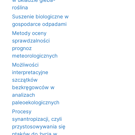
w układzie gleba-
roślina
Suszenie biologiczne w
gospodarce odpadami
Metody oceny
sprawdzalności
prognoz
meteorologicznych
Możliwości
interpretacyjne
szczątków
bezkręgowców w
analizach
paleoekologicznych
Procesy
synantropizacji, czyli
przystosowywania się
ptaków do życia w