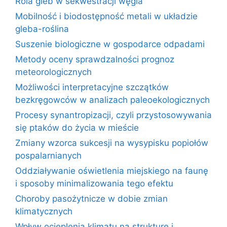
Rola gleb w sekwestracji węgla
Mobilność i biodostępność metali w układzie
gleba-roślina
Suszenie biologiczne w gospodarce odpadami
Metody oceny sprawdzalności prognoz
meteorologicznych
Możliwości interpretacyjne szczątków
bezkręgowców w analizach paleoekologicznych
Procesy synantropizacji, czyli przystosowywania
się ptaków do życia w mieście
Zmiany wzorca sukcesji na wysypisku popiołów
pospalarnianych
Oddziaływanie oświetlenia miejskiego na faunę
i sposoby minimalizowania tego efektu
Choroby pasożytnicze w dobie zmian
klimatycznych
Wpływ ocieplenia klimatu na strukturę i