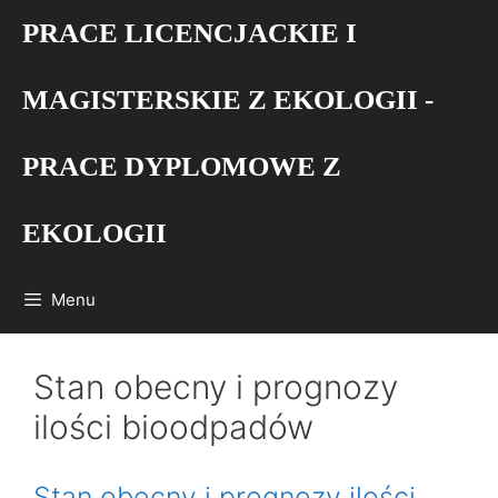
Przejdź
PRACE LICENCJACKIE I
do
treści
MAGISTERSKIE Z EKOLOGII -
PRACE DYPLOMOWE Z
EKOLOGII
Menu
Stan obecny i prognozy
ilości bioodpadów
Stan obecny i prognozy ilości