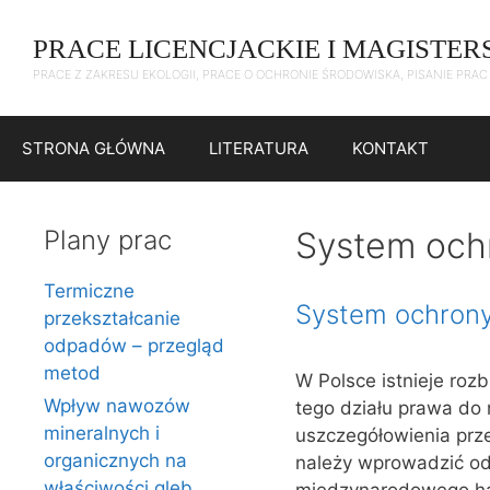
Przejdź
do
PRACE LICENCJACKIE I MAGISTER
treści
PRACE Z ZAKRESU EKOLOGII, PRACE O OCHRONIE ŚRODOWISKA, PISANIE PRA
STRONA GŁÓWNA
LITERATURA
KONTAKT
Plany prac
System och
Termiczne
System ochrony
przekształcanie
odpadów – przegląd
metod
W Polsce istnieje ro
Wpływ nawozów
tego działu prawa do n
mineralnych i
uszczegółowienia prze
organicznych na
należy wprowadzić odp
właściwości gleb