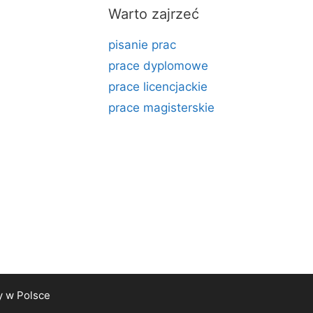
Warto zajrzeć
pisanie prac
prace dyplomowe
prace licencjackie
prace magisterskie
y
w Polsce