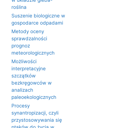
w układzie gleba-
roślina
Suszenie biologiczne w
gospodarce odpadami
Metody oceny
sprawdzalności
prognoz
meteorologicznych
Możliwości
interpretacyjne
szczątków
bezkręgowców w
analizach
paleoekologicznych
Procesy
synantropizacji, czyli
przystosowywania się
ptaków do życia w