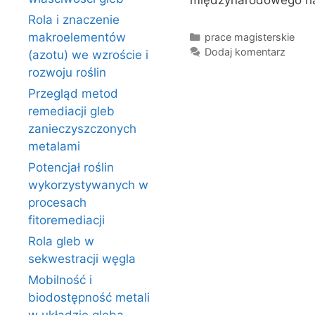
międzynarodowego ha
Rola i znaczenie
Kategorie
makroelementów
prace magisterskie
Dodaj komentarz
(azotu) we wzroście i
rozwoju roślin
Przegląd metod
remediacji gleb
zanieczyszczonych
metalami
Potencjał roślin
wykorzystywanych w
procesach
fitoremediacji
Rola gleb w
sekwestracji węgla
Mobilność i
biodostępność metali