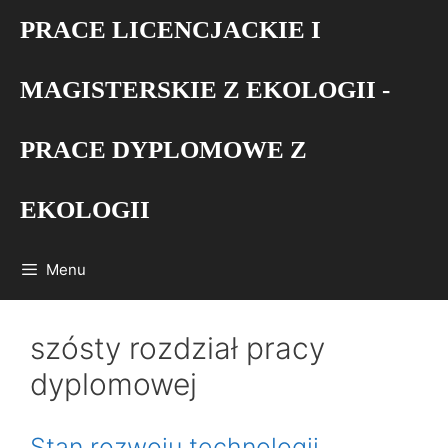
Przejdź
PRACE LICENCJACKIE I
do
treści
MAGISTERSKIE Z EKOLOGII -
PRACE DYPLOMOWE Z
EKOLOGII
Menu
szósty rozdział pracy
dyplomowej
Stan rozwoju technologii