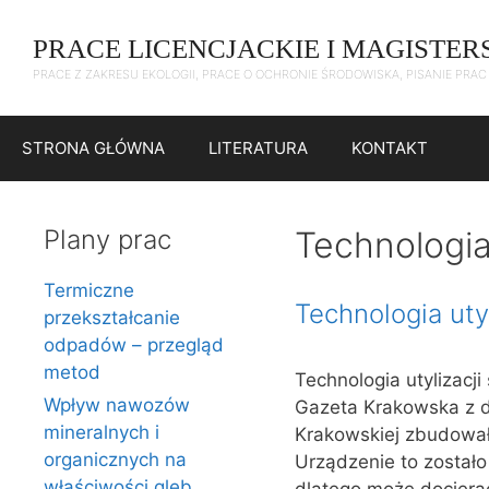
Przejdź
do
PRACE LICENCJACKIE I MAGISTER
treści
PRACE Z ZAKRESU EKOLOGII, PRACE O OCHRONIE ŚRODOWISKA, PISANIE PRA
STRONA GŁÓWNA
LITERATURA
KONTAKT
Plany prac
Technologia
Termiczne
Technologia uty
przekształcanie
odpadów – przegląd
metod
Technologia utylizacji
Wpływ nawozów
Gazeta Krakowska z dni
mineralnych i
Krakowskiej zbudował 
organicznych na
Urządzenie to został
właściwości gleb