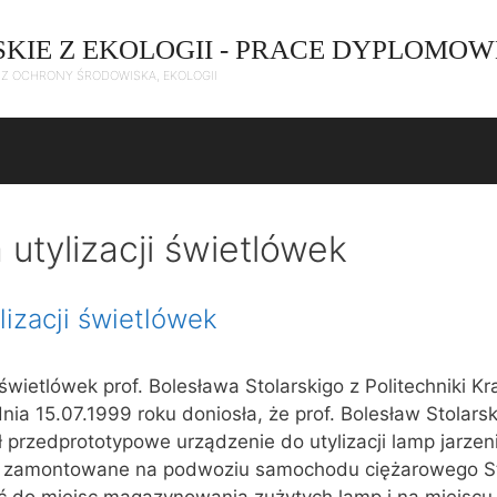
SKIE Z EKOLOGII - PRACE DYPLOMOW
C Z OCHRONY ŚRODOWISKA, EKOLOGII
 utylizacji świetlówek
lizacji świetlówek
 świetlówek prof. Bolesława Stolarskigo z Politechniki Kr
a 15.07.1999 roku doniosła, że prof. Bolesław Stolarski
przedprototypowe urządzenie do utylizacji lamp jarzen
o zamontowane na podwoziu samochodu ciężarowego St