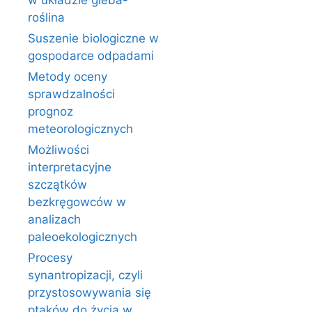
w układzie gleba-
roślina
Suszenie biologiczne w
gospodarce odpadami
Metody oceny
sprawdzalności
prognoz
meteorologicznych
Możliwości
interpretacyjne
szczątków
bezkręgowców w
analizach
paleoekologicznych
Procesy
synantropizacji, czyli
przystosowywania się
ptaków do życia w