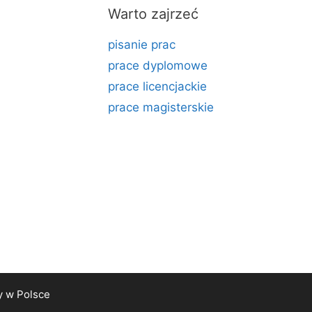
Warto zajrzeć
pisanie prac
prace dyplomowe
prace licencjackie
prace magisterskie
y
w Polsce