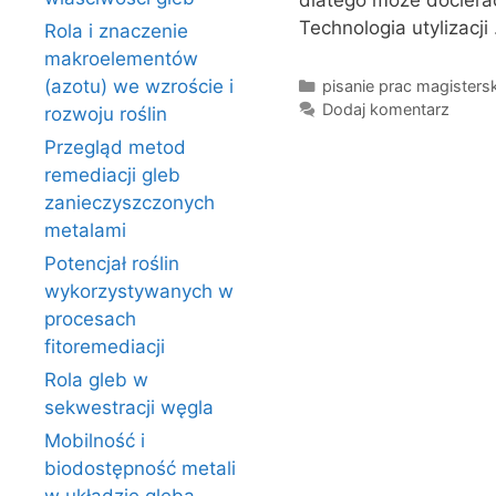
dlatego może dociera
Technologia utylizacj
Rola i znaczenie
makroelementów
Kategorie
(azotu) we wzroście i
pisanie prac magistersk
Dodaj komentarz
rozwoju roślin
Przegląd metod
remediacji gleb
zanieczyszczonych
metalami
Potencjał roślin
wykorzystywanych w
procesach
fitoremediacji
Rola gleb w
sekwestracji węgla
Mobilność i
biodostępność metali