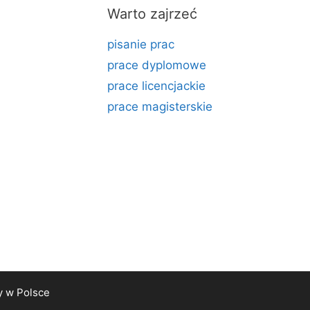
Warto zajrzeć
pisanie prac
prace dyplomowe
prace licencjackie
prace magisterskie
y
w Polsce