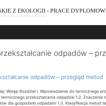
SKIE Z EKOLOGII - PRACE DYPLOMOW
C Z OCHRONY ŚRODOWISKA, EKOLOGII
rzekształcanie odpadów – pr
kształcanie odpadów – przegląd metod
iej: Wstęp Rozdział I. Wprowadzenie do termicznego prz
a termicznego przekształcania odpadów 1.2. Znaczenie 
dów dla gospodarki odpadami 1.3. Klasyfikacja metod t