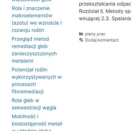
przekształcania odpad
Rola i znaczenie
Rozdział II. Metody s
makroelementów
wirującej 2.3. Spalan
(azotu) we wzroście i
rozwoju roślin
Kategorie
plany prac
Przegląd metod
Dodaj komentarz
remediacji gleb
zanieczyszczonych
metalami
Potencjał roślin
wykorzystywanych w
procesach
fitoremediacji
Rola gleb w
sekwestracji węgla
Mobilność i
biodostępność metali