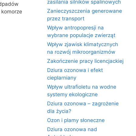
zasilania silników spalinowych
 odpadów
Zanieczyszczenia generowane
w komorze
przez transport
Wpływ antropopresji na
wybrane populacje zwierząt
Wpływ zjawisk klimatycznych
na rozwój mikroorganizmów
Zakończenie pracy licencjackiej
Dziura ozonowa i efekt
cieplarniany
Wpływ ultrafioletu na wodne
systemy ekologiczne
Dziura ozonowa – zagrożenie
dla życia?
Ozon i plamy słoneczne
Dziura ozonowa nad