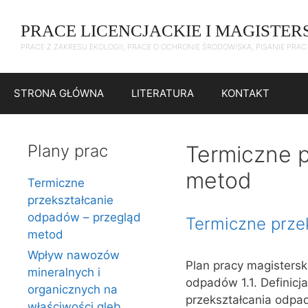
Przejdź
do
PRACE LICENCJACKIE I MAGISTER
treści
PRACE Z ZAKRESU EKOLOGII, PRACE O OCHRONIE ŚRODOWISKA, PISANIE PRA
STRONA GŁÓWNA
LITERATURA
KONTAKT
Plany prac
Termiczne p
metod
Termiczne
przekształcanie
odpadów – przegląd
Termiczne prze
metod
Wpływ nawozów
Plan pracy magistersk
mineralnych i
odpadów 1.1. Definicj
organicznych na
przekształcania odpa
właściwości gleb