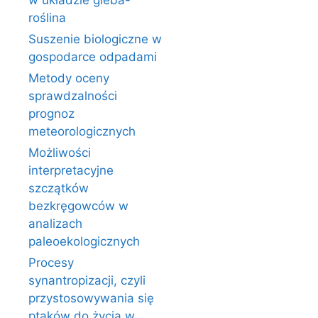
w układzie gleba-
roślina
Suszenie biologiczne w
gospodarce odpadami
Metody oceny
sprawdzalności
prognoz
meteorologicznych
Możliwości
interpretacyjne
szczątków
bezkręgowców w
analizach
paleoekologicznych
Procesy
synantropizacji, czyli
przystosowywania się
ptaków do życia w