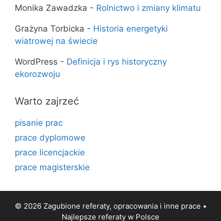
Monika Zawadzka
-
Rolnictwo i zmiany klimatu
Grażyna Torbicka
-
Historia energetyki
wiatrowej na świecie
WordPress
-
Definicja i rys historyczny
ekorozwoju
Warto zajrzeć
pisanie prac
prace dyplomowe
prace licencjackie
prace magisterskie
© 2026 Zagubione referaty, opracowania i inne prace •
Najlepsze
referaty
w Polsce