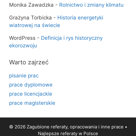
Monika Zawadzka
-
Rolnictwo i zmiany klimatu
Grażyna Torbicka
-
Historia energetyki
wiatrowej na świecie
WordPress
-
Definicja i rys historyczny
ekorozwoju
Warto zajrzeć
pisanie prac
prace dyplomowe
prace licencjackie
prace magisterskie
© 2026 Zagubione referaty, opracowania i inne prace •
Najlepsze
referaty
w Polsce